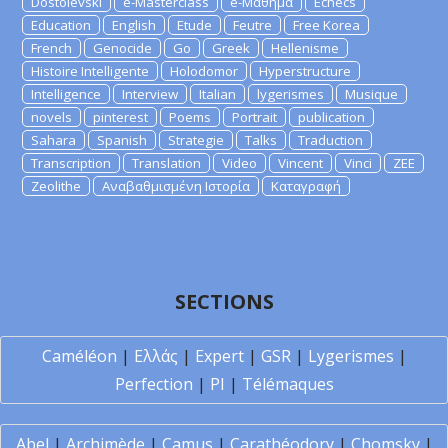
Dostoievski
e-Masterclass
e-Μάθημα
Echecs
Education
English
Etude
Feutre
Free Korea
French
Genocide
Go
Greek
Hellenisme
Histoire Intelligente
Holodomor
Hyperstructure
Intelligence
Interview
Italian
lygerismes
Musique
novels
pinterest
Poems
Portrait
publication
Sahara
Spanish
Strategie
Talks
Traduction
Transcription
Translation
Video
Vincent
Vinci
ZEE
Zeolithe
Αναβαθμισμένη Ιστορία
Καταγραφή
SECTIONS
Caméléon
|
Ελλάς
|
Expert
|
GSR
|
Lygerismes
|
Perfection
|
PI
|
Télémaques
Abel
|
Archimède
|
Camus
|
Carathéodory
|
Chomsky
|