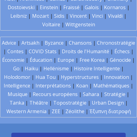
Dostoïevski
|
Einstein
|
Fraïssé
|
Galois
|
Kornaros
|
Leibniz
|
Mozart
|
Sidis
|
Vincent
|
Vinci
|
Vivaldi
|
Voltaire
|
Wittgenstein
Advice
|
Artsakh
|
Byzance
|
Chansons
|
Chronostratégie
|
Contes
|
COVID Stats
|
Droits de l'Humanité
|
Échecs
|
Économie
|
Éducation
|
Europe
|
Free Korea
|
Génocide
|
Go
|
Haïku
|
Hellénisme
|
Histoire Intelligente
|
Holodomor
|
Hua Tou
|
Hyperstructures
|
Innovation
|
Intelligence
|
Interprétations
|
Koan
|
Mathématiques
|
Musique
|
Recours européens
|
Sahara
|
Stratégie
|
Tanka
|
Théâtre
|
Topostratégie
|
Urban Design
|
Western Armenia
|
ZEE
|
Zéolithe
|
Έξυπνη διατροφή