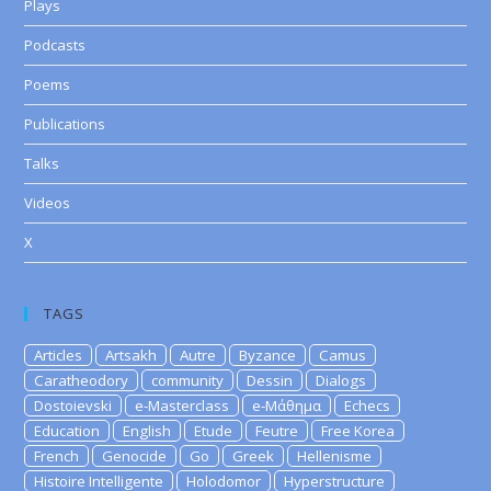
Plays
Podcasts
Poems
Publications
Talks
Videos
X
TAGS
Articles
Artsakh
Autre
Byzance
Camus
Caratheodory
community
Dessin
Dialogs
Dostoievski
e-Masterclass
e-Μάθημα
Echecs
Education
English
Etude
Feutre
Free Korea
French
Genocide
Go
Greek
Hellenisme
Histoire Intelligente
Holodomor
Hyperstructure