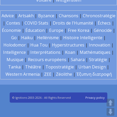
Voltaire
|
Wittgenstein
Advice
|
Artsakh
|
Byzance
|
Chansons
|
Chronostratégie
|
Contes
|
COVID Stats
|
Droits de l'Humanité
|
Échecs
|
Économie
|
Éducation
|
Europe
|
Free Korea
|
Génocide
|
Go
|
Haïku
|
Hellénisme
|
Histoire Intelligente
|
Holodomor
|
Hua Tou
|
Hyperstructures
|
Innovation
|
Intelligence
|
Interprétations
|
Koan
|
Mathématiques
|
Musique
|
Recours européens
|
Sahara
|
Stratégie
|
Tanka
|
Théâtre
|
Topostratégie
|
Urban Design
|
Western Armenia
|
ZEE
|
Zéolithe
|
Έξυπνη διατροφή
© Ignitions 2003-2026 - All Rights Reserved
Privacy policy