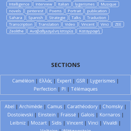
Intelligence
Interview
Italian
lygerismes
Musique
novels
pinterest
Poems
Portrait
publication
Sahara
Spanish
Strategie
Talks
Traduction
Transcription
Translation
Video
Vincent
Vinci
ZEE
Zeolithe
Αναβαθμισμένη Ιστορία
Καταγραφή
SECTIONS
Caméléon
|
Ελλάς
|
Expert
|
GSR
|
Lygerismes
|
Perfection
|
PI
|
Télémaques
Abel
|
Archimède
|
Camus
|
Carathéodory
|
Chomsky
|
Dostoïevski
|
Einstein
|
Fraïssé
|
Galois
|
Kornaros
|
Leibniz
|
Mozart
|
Sidis
|
Vincent
|
Vinci
|
Vivaldi
|