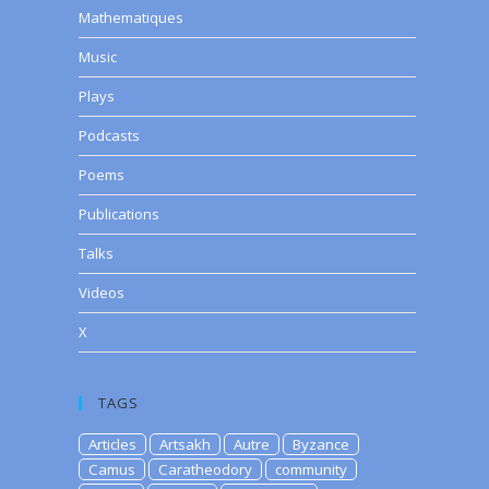
Mathematiques
Music
Plays
Podcasts
Poems
Publications
Talks
Videos
X
TAGS
Articles
Artsakh
Autre
Byzance
Camus
Caratheodory
community