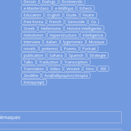
Dessin
Dialogs
Dostoievski
e-Masterclass
e-Μάθημα
Echecs
Education
English
Etude
Feutre
Free Korea
French
Genocide
Go
Greek
Hellenisme
Histoire Intelligente
Holodomor
Hyperstructure
Intelligence
Interview
Italian
lygerismes
Musique
novels
pinterest
Poems
Portrait
publication
Sahara
Spanish
Strategie
Talks
Traduction
Transcription
Translation
Video
Vincent
Vinci
ZEE
Zeolithe
Αναβαθμισμένη Ιστορία
Καταγραφή
lémaques