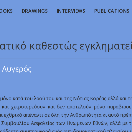
OOKS
DRAWINGS
INTERVIEWS
PUBLICATIONS
εατικό καθεστώς εγκληματε
 Λυγερός
μόνο κατά του λαού του και της Νότιας Κορέας αλλά και τ
 και χειροτερεύουν και δεν αποτελούν μόνο παραβιάσε
ι εχθρικό απέναντι σε όλη την Ανθρωπότητα κι αυτό πρέπ
υ Συμβουλίου Ασφαλείας των Ηνωμένων Εθνών, αλλά με τ
αράδεκτη συμπεριφορά ενός αντιδημοκρατικού πλαισίου. 