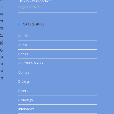
107725 - It’s important
αι
August 9, 2026
ύν
να
CATEGORIES
να
αι
Articles
ης
Audio
ς,
Books
ια
ια
CDROM & Media
εν
Contes
ια
Dialogs
Divers
Drawings
Interviews