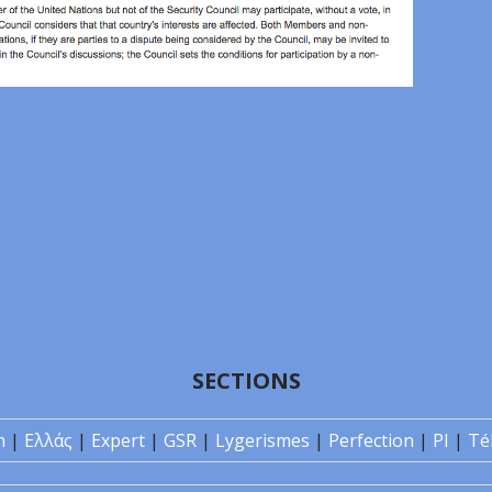
SECTIONS
n
|
Ελλάς
|
Expert
|
GSR
|
Lygerismes
|
Perfection
|
PI
|
Té