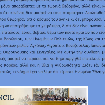
ι μόνο απαράδεκτες με τα τωρινά δεδομένα, αλλά είναι κ
υν ότι κανένας δεν μπορεί να τους σταματήσει. Ακολουθο
λ που θεώρησαν ότι ο κόσμος του άνηκε κι ότι μπορούσαν 
ύνη να αποτρέψουμε το χειρότερο, διότι δεν είναι ανάγκη 
επιτέλους. Είναι, βέβαια, θέμα των πέντε κρατών που είν
υ Βασιλείου, των Ηνωμένων Πολιτειών, της Κίνας και τ
 μόνιμων μελών: Αγκόλας, Αιγύπτου, Βενεζουέλας, Ιαπωνία
ς, Ουρουγουάης και Σενεγάλης. Με αυτήν την σύνθεση, μ
ής μπορεί να περάσει και να δημιουργηθεί επιτέλους μ
ς Κορέας, αλλά και η ίδια η Ανθρωπότητα. Διότι εάν δ
στώς, τι νόημα έχει να λέμε ότι είμαστε Ηνωμένα Έθνη γ