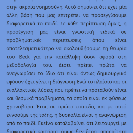
στην ακραία νοημοσύνη. Αυτό σημαίνει ότι έχει μία
άλλη βάση που μας επιτρέπει να προσεγγίσουμε
διαφορετικά το παιδί. Σε κάθε περίπτωση όμως, η
προσέγγισή μας είναι γνωστική ειδικά σε
προβληματικές περιπτώσεις όπου είναι
αποτελεσματικότερο να ακολουθήσουμε τη θεωρία
του Beck για την κατάθλιψη όσον αφορά στη
μεθοδολογία του. Διότι πρέπει πρώτα να
αναγνωρίσει το ίδιο ότι είναι όντως δημιουργικό
εφόσον έχει γίνει η διάγνωση. Ενώ το πλαίσιο και οι
εναλλακτικές λύσεις που πρέπει να προταθούν είναι
και θεσμικά προβλήματα, τα οποία είναι εκ φύσεως
χρονοβόρα. Έτσι, σε πρώτο επίπεδο, και με αυτό
εννοούμε της τάξης, η δυσκολία είναι η αναγνώριση
από το παιδί. Εκείνο καταλαβαίνει ότι λειτουργεί με
διαφορετικά κριτήρια, όμως δεν ξέρει απαραίτητα