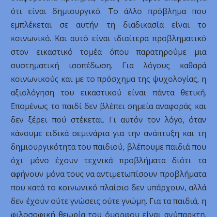
ότι είναι δημιουργικό. Το άλλο πρόβλημα που
εμπλέκεται σε αυτήν τη διαδικασία είναι το
κοινωνικό. Και αυτό είναι ιδιαίτερα προβληματικό
στον εικαστικό τομέα όπου παρατηρούμε μια
συστηματική ισοπέδωση. Για λόγους καθαρά
κοινωνικούς και με το πρόσχημα της ψυχολογίας, η
αξιολόγηση του εικαστικού είναι πάντα θετική.
Επομένως το παιδί δεν βλέπει σημεία αναφοράς και
δεν ξέρει πού στέκεται. Γι αυτόν τον λόγο, όταν
κάνουμε ειδικά σεμινάρια για την ανάπτυξη και τη
δημιουργικότητα του παιδιού, βλέπουμε παιδιά που
όχι μόνο έχουν τεχνικά προβλήματα διότι τα
αφήνουν μόνα τους να αντιμετωπίσουν προβλήματα
που κατά το κοινωνικό πλαίσιο δεν υπάρχουν, αλλά
δεν έχουν ούτε γνώσεις ούτε γνώμη. Για τα παιδιά, η
φιλοσοφική θεωρία του όμορφου είναι ανύπαρκτη.