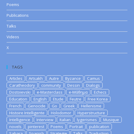
Poems
Publications
Talks
Videos
X
TAGS
Articles
Artsakh
Autre
Byzance
Camus
Caratheodory
community
Dessin
Dialogs
Dostoievski
e-Masterclass
e-Μάθημα
Echecs
Education
English
Etude
Feutre
Free Korea
French
Genocide
Go
Greek
Hellenisme
Histoire Intelligente
Holodomor
Hyperstructure
Intelligence
Interview
Italian
lygerismes
Musique
novels
pinterest
Poems
Portrait
publication
Sahara
Spanish
Strategie
Talks
Traduction