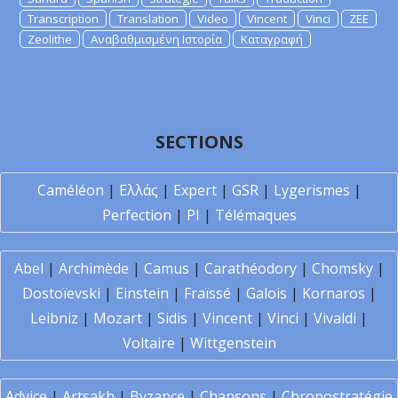
Transcription
Translation
Video
Vincent
Vinci
ZEE
Zeolithe
Αναβαθμισμένη Ιστορία
Καταγραφή
SECTIONS
Caméléon
|
Ελλάς
|
Expert
|
GSR
|
Lygerismes
|
Perfection
|
PI
|
Télémaques
Abel
|
Archimède
|
Camus
|
Carathéodory
|
Chomsky
|
Dostoïevski
|
Einstein
|
Fraïssé
|
Galois
|
Kornaros
|
Leibniz
|
Mozart
|
Sidis
|
Vincent
|
Vinci
|
Vivaldi
|
Voltaire
|
Wittgenstein
Advice
|
Artsakh
|
Byzance
|
Chansons
|
Chronostratégie