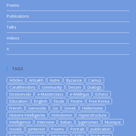
Poems
Publications
Talks
Videos
X
TAGS
Articles
Artsakh
Autre
Byzance
Camus
Caratheodory
community
Dessin
Dialogs
Dostoievski
e-Masterclass
e-Μάθημα
Echecs
Education
English
Etude
Feutre
Free Korea
French
Genocide
Go
Greek
Hellenisme
Histoire Intelligente
Holodomor
Hyperstructure
Intelligence
Interview
Italian
lygerismes
Musique
novels
pinterest
Poems
Portrait
publication