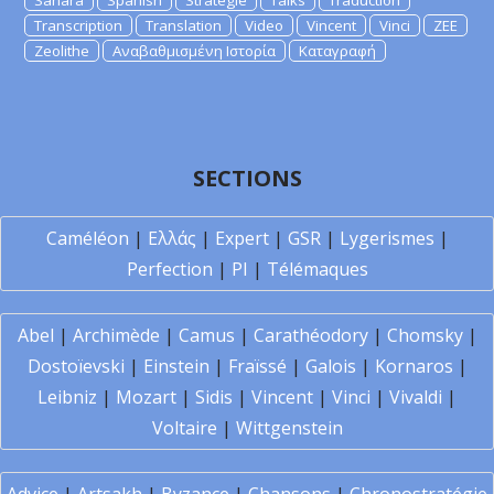
Sahara
Spanish
Strategie
Talks
Traduction
Transcription
Translation
Video
Vincent
Vinci
ZEE
Zeolithe
Αναβαθμισμένη Ιστορία
Καταγραφή
SECTIONS
Caméléon
|
Ελλάς
|
Expert
|
GSR
|
Lygerismes
|
Perfection
|
PI
|
Télémaques
Abel
|
Archimède
|
Camus
|
Carathéodory
|
Chomsky
|
Dostoïevski
|
Einstein
|
Fraïssé
|
Galois
|
Kornaros
|
Leibniz
|
Mozart
|
Sidis
|
Vincent
|
Vinci
|
Vivaldi
|
Voltaire
|
Wittgenstein