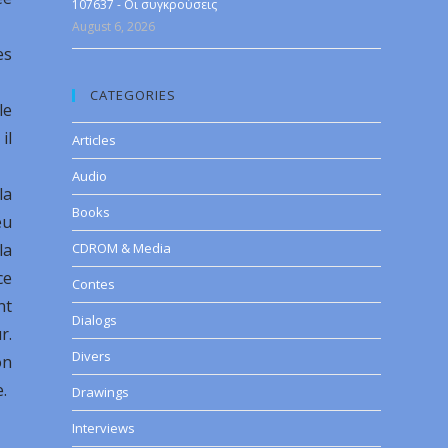
107637 - Οι συγκρούσεις
August 6, 2026
es
CATEGORIES
le
il
Articles
Audio
la
Books
eu
la
CDROM & Media
ce
Contes
nt
Dialogs
r.
Divers
on
e.
Drawings
Interviews