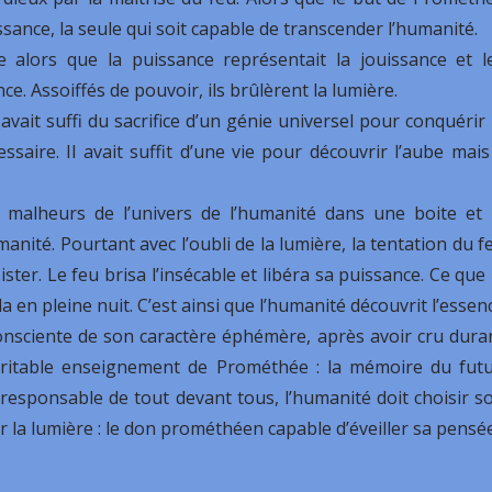
issance, la seule qui soit capable de transcender l’humanité.
 alors que la puissance représentait la jouissance et l
e. Assoiffés de pouvoir, ils brûlèrent la lumière.
avait suffi du sacrifice d’un génie universel pour conquérir 
ssaire. Il avait suffit d’une vie pour découvrir l’aube mais 
 malheurs de l’univers de l’humanité dans une boite et 
nité. Pourtant avec l’oubli de la lumière, la tentation du f
ter. Le feu brisa l’insécable et libéra sa puissance. Ce que 
ûla en pleine nuit. C’est ainsi que l’humanité découvrit l’essen
consciente de son caractère éphémère, après avoir cru dura
véritable enseignement de Prométhée : la mémoire du futu
, responsable de tout devant tous, l’humanité doit choisir s
ver la lumière : le don prométhéen capable d’éveiller sa pensé