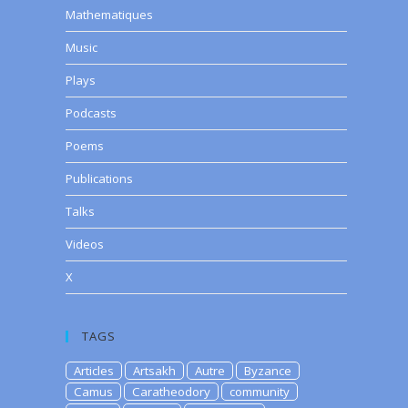
Mathematiques
Music
Plays
Podcasts
Poems
Publications
Talks
Videos
X
TAGS
Articles
Artsakh
Autre
Byzance
Camus
Caratheodory
community