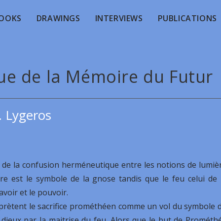
OOKS
DRAWINGS
INTERVIEWS
PUBLICATIONS
que de la Mémoire du Futur
. Lygeros
t de la confusion herméneutique entre les notions de lumiè
e est le symbole de la gnose tandis que le feu celui de 
voir et le pouvoir.
rprètent le sacrifice prométhéen comme un vol du symbole 
ieux par la maitrise du feu. Alors que le but de Prométh