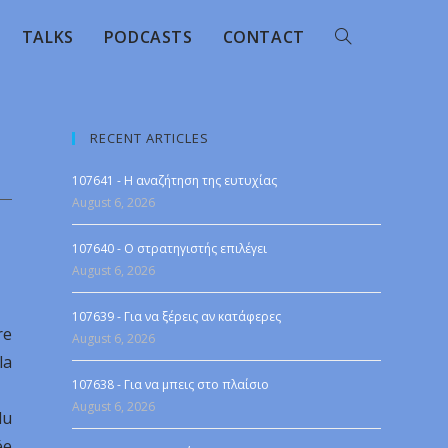
TALKS
PODCASTS
CONTACT
RECENT ARTICLES
107641 - Η αναζήτηση της ευτυχίας
August 6, 2026
107640 - Ο στρατηγιστής επιλέγει
August 6, 2026
107639 - Για να ξέρεις αν κατάφερες
re
August 6, 2026
la
107638 - Για να μπεις στο πλαίσιο
August 6, 2026
du
ée