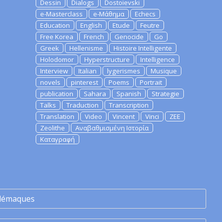
Dessin
Dialogs
Dostoievski
e-Masterclass
e-Μάθημα
Echecs
Education
English
Etude
Feutre
Free Korea
French
Genocide
Go
Greek
Hellenisme
Histoire Intelligente
Holodomor
Hyperstructure
Intelligence
Interview
Italian
lygerismes
Musique
novels
pinterest
Poems
Portrait
publication
Sahara
Spanish
Strategie
Talks
Traduction
Transcription
Translation
Video
Vincent
Vinci
ZEE
Zeolithe
Αναβαθμισμένη Ιστορία
Καταγραφή
lémaques