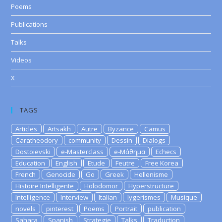
Poems
Publications
Talks
Videos
X
TAGS
Articles
Artsakh
Autre
Byzance
Camus
Caratheodory
community
Dessin
Dialogs
Dostoievski
e-Masterclass
e-Μάθημα
Echecs
Education
English
Etude
Feutre
Free Korea
French
Genocide
Go
Greek
Hellenisme
Histoire Intelligente
Holodomor
Hyperstructure
Intelligence
Interview
Italian
lygerismes
Musique
novels
pinterest
Poems
Portrait
publication
Sahara
Spanish
Strategie
Talks
Traduction