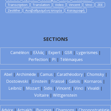
Transcription
Translation
Video
Vincent
Vinci
ZEE
Zeolithe
Αναβαθμισμένη Ιστορία
Καταγραφή
SECTIONS
Caméléon
|
Ελλάς
|
Expert
|
GSR
|
Lygerismes
|
Perfection
|
PI
|
Télémaques
Abel
|
Archimède
|
Camus
|
Carathéodory
|
Chomsky
|
Dostoïevski
|
Einstein
|
Fraïssé
|
Galois
|
Kornaros
|
Leibniz
|
Mozart
|
Sidis
|
Vincent
|
Vinci
|
Vivaldi
|
Voltaire
|
Wittgenstein
Advice
|
Artsakh
|
Byzance
|
Chansons
|
Chronostratégie