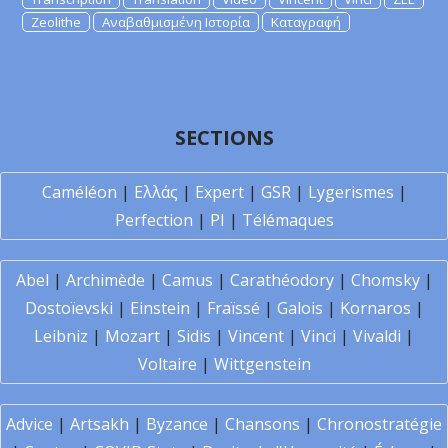
Zeolithe
Αναβαθμισμένη Ιστορία
Καταγραφή
SECTIONS
Caméléon
|
Ελλάς
|
Expert
|
GSR
|
Lygerismes
|
Perfection
|
PI
|
Télémaques
Abel
|
Archimède
|
Camus
|
Carathéodory
|
Chomsky
|
Dostoïevski
|
Einstein
|
Fraïssé
|
Galois
|
Kornaros
|
Leibniz
|
Mozart
|
Sidis
|
Vincent
|
Vinci
|
Vivaldi
|
Voltaire
|
Wittgenstein
Advice
|
Artsakh
|
Byzance
|
Chansons
|
Chronostratégie