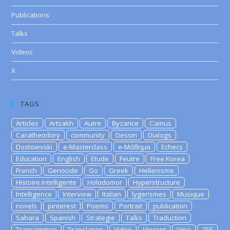
Publications
Talks
Videos
X
TAGS
Articles
Artsakh
Autre
Byzance
Camus
Caratheodory
community
Dessin
Dialogs
Dostoievski
e-Masterclass
e-Μάθημα
Echecs
Education
English
Etude
Feutre
Free Korea
French
Genocide
Go
Greek
Hellenisme
Histoire Intelligente
Holodomor
Hyperstructure
Intelligence
Interview
Italian
lygerismes
Musique
novels
pinterest
Poems
Portrait
publication
Sahara
Spanish
Strategie
Talks
Traduction
Transcription
Translation
Video
Vincent
Vinci
ZEE