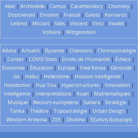
Abel
|
Archimède
|
Camus
|
Carathéodory
|
Chomsky
|
Dostoïevski
|
Einstein
|
Fraïssé
|
Galois
|
Kornaros
|
Leibniz
|
Mozart
|
Sidis
|
Vincent
|
Vinci
|
Vivaldi
|
Voltaire
|
Wittgenstein
Advice
|
Artsakh
|
Byzance
|
Chansons
|
Chronostratégie
|
Contes
|
COVID Stats
|
Droits de l'Humanité
|
Échecs
|
Économie
|
Éducation
|
Europe
|
Free Korea
|
Génocide
|
Go
|
Haïku
|
Hellénisme
|
Histoire Intelligente
|
Holodomor
|
Hua Tou
|
Hyperstructures
|
Innovation
|
Intelligence
|
Interprétations
|
Koan
|
Mathématiques
|
Musique
|
Recours européens
|
Sahara
|
Stratégie
|
Tanka
|
Théâtre
|
Topostratégie
|
Urban Design
|
Western Armenia
|
ZEE
|
Zéolithe
|
Έξυπνη διατροφή