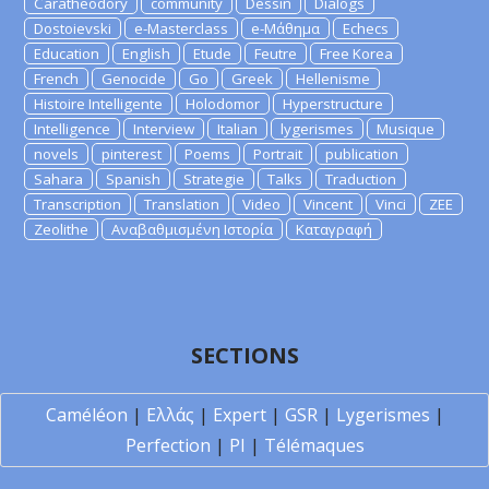
Caratheodory
community
Dessin
Dialogs
Dostoievski
e-Masterclass
e-Μάθημα
Echecs
Education
English
Etude
Feutre
Free Korea
French
Genocide
Go
Greek
Hellenisme
Histoire Intelligente
Holodomor
Hyperstructure
Intelligence
Interview
Italian
lygerismes
Musique
novels
pinterest
Poems
Portrait
publication
Sahara
Spanish
Strategie
Talks
Traduction
Transcription
Translation
Video
Vincent
Vinci
ZEE
Zeolithe
Αναβαθμισμένη Ιστορία
Καταγραφή
SECTIONS
Caméléon
|
Ελλάς
|
Expert
|
GSR
|
Lygerismes
|
Perfection
|
PI
|
Télémaques