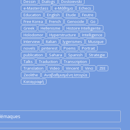
Dessin
Dialogs
Dostoievski
e-Masterclass
e-Μάθημα
Echecs
Education
English
Etude
Feutre
Free Korea
French
Genocide
Go
Greek
Hellenisme
Histoire Intelligente
Holodomor
Hyperstructure
Intelligence
Interview
Italian
lygerismes
Musique
novels
pinterest
Poems
Portrait
publication
Sahara
Spanish
Strategie
Talks
Traduction
Transcription
Translation
Video
Vincent
Vinci
ZEE
Zeolithe
Αναβαθμισμένη Ιστορία
Καταγραφή
lémaques