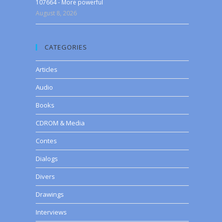
107664 - More powerful
August 8, 2026
CATEGORIES
Articles
Audio
Books
CDROM & Media
Contes
Dialogs
Divers
Drawings
Interviews