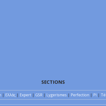
SECTIONS
n
|
Ελλάς
|
Expert
|
GSR
|
Lygerismes
|
Perfection
|
PI
|
Té