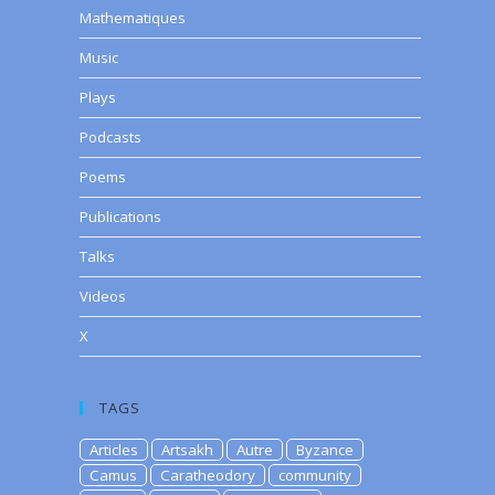
Mathematiques
Music
Plays
Podcasts
Poems
Publications
Talks
Videos
X
TAGS
Articles
Artsakh
Autre
Byzance
Camus
Caratheodory
community