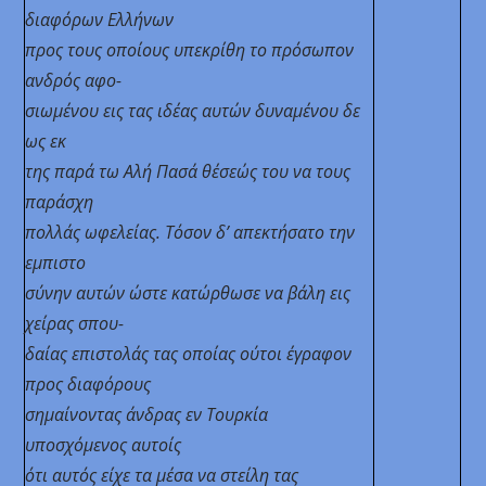
διαφόρων Ελλήνων
προς τους οποίους υπεκρίθη το πρόσωπον
ανδρός αφο-
σιωμένου εις τας ιδέας αυτών δυναμένου δε
ως εκ
της παρά τω Αλή Πασά θέσεώς του να τους
παράσχη
πολλάς ωφελείας. Τόσον δ’ απεκτήσατο την
εμπιστο
σύνην αυτών ώστε κατώρθωσε να βάλη εις
χείρας σπου-
δαίας επιστολάς τας οποίας ούτοι έγραφον
προς
διαφόρους
σημαίνοντας άνδρας εν Τουρκία
υποσχόμενος αυτοίς
ότι αυτός είχε τα μέσα να στείλη τας