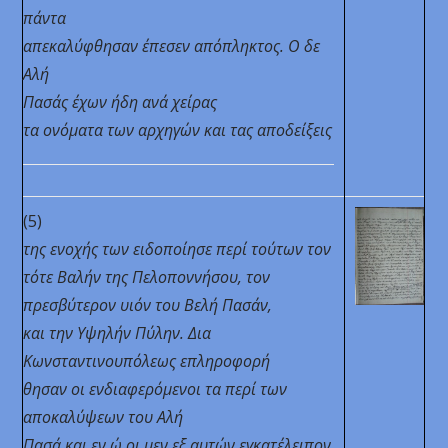
πάντα
απεκαλύφθησαν έπεσεν απόπληκτος. Ο δε
Αλή
Πασάς έχων ήδη ανά χείρας
τα ονόματα των αρχηγών και τας αποδείξεις
(5)
της ενοχής των ειδοποίησε περί τούτων τον
τότε Βαλήν
της Πελοποννήσου, τον
πρεσβύτερον υιόν του Βελή Πασάν,
και την Υψηλήν Πύλην. Δια
Κωνσταντινουπόλεως επληροφορή
θησαν
οι ενδιαφερόμενοι τα περί των
αποκαλύψεων του Αλή
Πασά και εν ώ οι μεν εξ αυτών εγκατέλειπον