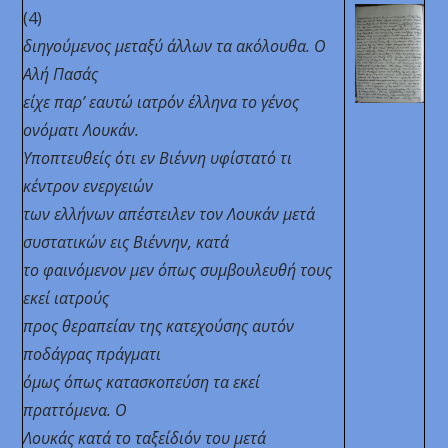
(4)
διηγούμενος
μεταξύ άλλων τα ακόλουθα. Ο
Αλή Πασάς
είχε παρ’ εαυτώ ιατρόν έλληνα το γένος
ονόματι Λουκάν.
Υποπτευθείς ότι εν Βιέννη υφίστατό τι
κέντρον ενεργειών
των ελλήνων απέστειλεν τον Λουκάν μετά
συστατικών εις Βιέννην, κατά
το φαινόμενον μεν όπως συμβουλευθή τους
εκεί ιατρούς
προς θεραπείαν της κατεχούσης αυτόν
ποδάγρας πράγματι
όμως όπως κατασκοπεύση τα εκεί
πραττόμενα. Ο
Λουκάς κατά το ταξείδιόν του μετά