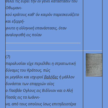
θέλει τις εύρει την εν γένει κατάστασιν του
Οθωμανι-
κού κράτους καθ’ όν καιρόν παρεσκευάζετο
και εξερρή-
γνυτο η ελληνική επανάστασις,
όταν
αναλογισθή
εις ποίαν
(7)
παραλυσίαν
είχε περιέλθει η στρατιωτική
δύναμις του Κράτους, πώς
οι μεγάλοι και ισχυροί
βαλήδες
ή μάλλον
δυνάσται των επαρχιών οίος
ο Πασβάν Ογλους εις Βιδίνιον και ο Αλή
Πασάς εις τα Ιωάννι-
να, από τους οποίους ίσως επιτηδειοτέρα