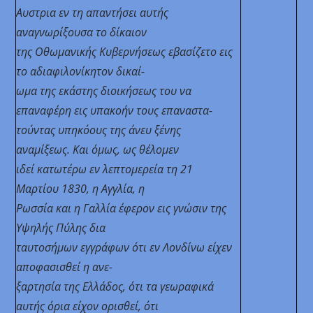
Αυστρια εν τη απαντήσει αυτής
αναγνωρίξουσα το δίκαιον
της Οθωμανικής Κυβερνήσεως εβασίζετο εις
το αδιαφιλονίκητον δικαί-
ωμα της εκάστης διοικήσεως του να
επαναφέρη εις υπακοήν τους επαναστα-
τούντας υπηκόους της άνευ ξένης
αναμίξεως. Και όμως, ως θέλομεν
ιδεί κατωτέρω εν λεπτομερεία τη 21
Μαρτίου 1830, η Αγγλία,
η
Ρωσσία
και η Γαλλία έφερον εις γνώσιν της
Υψηλής Πύλης δια
ταυτοσήμων εγγράφων ότι εν Λονδίνω είχεν
αποφασισθεί η ανε-
ξαρτησία της Ελλάδος, ότι τα γεωραφικά
αυτής όρια είχον ορισθεί, ότι