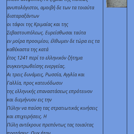
ανυπολόγιστοι, αμοιβή δε των τα τοιαύτα
διαταραξάντων
οι τάφοι της Κριμαίας και της
Σεβαστουπόλεως. Ευρείσθωσαι ταύτα
εν μοίρα προοιμίου, έλθωμεν δε τώρα εις τα
καθέκαστα της κατά
έτος 1241 περί το ελληνικόν ζήτημα
συγκεντρωθείσης
ενεργείας.
Αι τρεις δυνάμεις, Ρωσσία, Αγγλία και
Γαλλία, προς κατευόδωσιν
της ελληνικής επαναστάσεως επρότεινον
και διεμήνυον εις την
Πύλην να παύση τας στρατιωτικάς κινήσεις
και επιχειρήσεις. Η
Πύλη αντέκρουε πρεπόντως τας τοιαύτας
προτάσεις. Ουχ ήτον