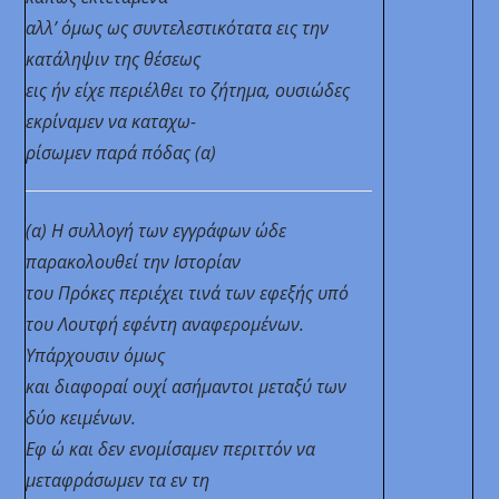
αλλ’ όμως ως συντελεστικότατα εις την
κατάληψιν της θέσεως
εις ήν είχε περιέλθει το ζήτημα, ουσιώδες
εκρίναμεν να καταχω-
ρίσωμεν παρά πόδας (α)
(α) Η συλλογή των εγγράφων ώδε
παρακολουθεί την Ιστορίαν
του Πρόκες περιέχει τινά των εφεξής υπό
του Λουτφή εφέντη αναφερομένων.
Υπάρχουσιν όμως
και διαφοραί ουχί ασήμαντοι μεταξύ των
δύο κειμένων.
Εφ ώ και δεν ενομίσαμεν περιττόν να
μεταφράσωμεν τα εν τη