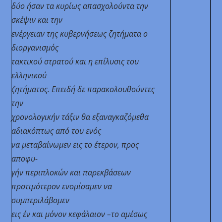
δύο ήσαν τα κυρίως απασχολούντα την
σκέψιν και την
ενέργειαν της κυβερνήσεως ζητήματα ο
διοργανισμός
τακτικού στρατού και η επίλυσις του
ελληνικού
ζητήματος. Επειδή δε παρακολουθούντες
την
χρονολογικήν
τάξιν θα εξαναγκαζόμεθα
αδιακόπτως από του ενός
να μεταβαίνωμεν εις το έτερον, προς
αποφυ-
γήν περιπλοκών και παρεκβάσεων
προτιμότερον ενομίσαμεν να
συμπεριλάβομεν
εις έν και μόνον κεφάλαιον –το αμέσως