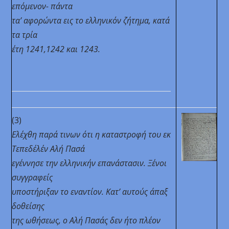
επόμενον- πάντα
τα’ αφορώντα εις το ελληνικόν ζήτημα, κατά
τα τρία
έτη 1241,1242 και 1243.
(3)
Ελέχθη παρά τινων ότι η καταστροφή του εκ
Τεπεδέλέν
Αλή Πασά
εγέννησε την ελληνικήν επανάστασιν. Ξένοι
συγγραφείς
υποστήριξαν το εναντίον. Κατ’ αυτούς άπαξ
δοθείσης
της ωθήσεως, ο Αλή Πασάς δεν ήτο πλέον