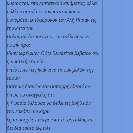
κύριος του επαναστατικού κινήματος, αλλά
μάλλον αυτοί οι επαναστάται και οι
συνομόται ενεθάρρυνον τον Αλή Πασάν εις
την κατά την
Πύλης αντίστασίν του εκμεταλλευόμενοι
αυτήν προς
ιδίαν ωφέλειαν. Ούτε θεωρείται βέβαιον ότι
η μυστική εταιρία
απέστειλεν εις Ιωάννινα εκ των μελών της
τον εν
Πάτραις διαμένοντα Παπαρρηγόπουλον
όπως τω αναγγείλη ότι
η Ρωσσία θέλουσα
να έλθει εις βοήθειάν
του εσκόπει να κηρύ-
ξη προσεχώς πόλεμον κατά της Πύλης
και
ότι δια τούτο ώφειλε