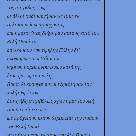
τας πατρίδας των,
οι άλλοι ραδιουργήσαντες τους εν
Πελοποννήσω προύχοντας
και προεστώτας διήγειραν αυτούς κατά του
Βελή Πασά και
κατέκλυσαν την Υψηλήν Πύλην δι’
αναφορών των Πελοπον
νησίων παραπονουμένων κατά της
διοικήσεως του Βελή
Πασά. Αι κραυγαί αύται εξηπάτησαν τον
Χαλήτ Εφέντην
όστις ήδη αμφιβόλως έχων προς τον Αλή
Πασάν επίστευσεν
ως πρόχειρον μέσον θεραπείας την παύσιν
του Βελή Πασά
εν τούτω έγραψεν προς τον Αλή Πασάν