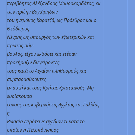
περιβόητος Αλέξανδρος Μαυροκορδάτος, εκ
των πρώην βογιάρηδων
του ηγεμόνος Καρατζά, ως Πρόεδρος και ο
Θεόδωρος
Νέγρης ως υπουργός των εξωτερικών και
πρώτος σύμ-
βουλος, είχον εκδόσει και ετέραν
προκήρυξιν διεγείροντες
τους κατά το Αιγαίον πληθυσμούς και
συμπαρασύροντες
εν αυτή και τους Κρήτας Χριστιανούς.
Μη
ευρίσκουσα
ευνούς τας κυβερνήσεις Αγγλίας και Γαλλίας
η
Ρωσσία επρότεινε σχέδιον τι κατά το
οποίον η Πελοπόννησος