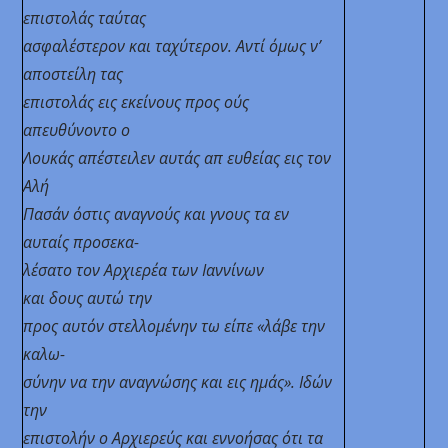
επιστολάς ταύτας
ασφαλέστερον και ταχύτερον. Αντί όμως ν’
αποστείλη τας
επιστολάς εις εκείνους προς ούς
απευθύνοντο
ο
Λουκάς απέστειλεν αυτάς απ ευθείας εις τον
Αλή
Πασάν όστις αναγνούς και γνους τα εν
αυταίς προσεκα-
λέσατο τον Αρχιερέα των Ιαννίνων
και δους αυτώ την
προς αυτόν στελλομένην τω είπε «λάβε την
καλω-
σύνην να την αναγνώσης και εις ημάς». Ιδών
την
επιστολήν ο Αρχιερεύς και εννοήσας ότι τα