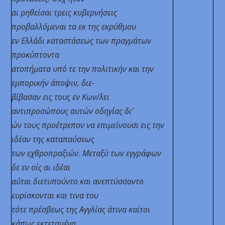
αι ρηθείσαι τρεις κυβερνήσεις
προβαλλόμεναι τα εκ της εκρύθμου
εν Ελλάδι καταστάσεως των πραγμάτων
προκύπτοντα
ατοπήματα υπό τε την πολιτικήν και την
εμπορικήν άποψιν, διε-
βίβασαν εις τους εν Κων/λει
αντιπροσώπους αυτών οδηγίας δι’
ών τους προέτρεπον να επιμείνουσι εις την
ιδέαν της καταπαύσεως
των εχθροπραξιών. Μεταξύ των εγγράφων
δε εν οίς αι ιδέαι
αύται διετυπούντο και ανεπτύσσοντο
ευρίσκονται και τινα του
τότε πρέσβεως της Αγγλίας άτινα καίτοι
κάπως εκτεταμένα