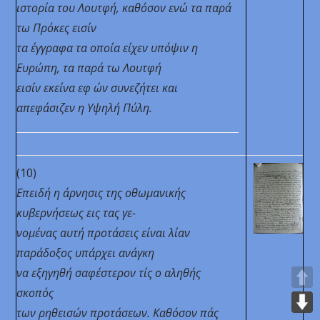
ιστορία του Λουτφή, καθόσον ενώ τα παρά
τω Πρόκες
εισίν
τα έγγραφα τα οποία είχεν υπόψιν η
Ευρώπη, τα παρά τω Λουτφή
εισίν εκείνα εφ ών συνεζήτει και
απεφάσιζεν η Υψηλή Πύλη.
(10)
Επειδή η άρνησις της οθωμανικής
κυβερνήσεως εις τας γε-
νομένας αυτή προτάσεις είναι λίαν
παράδοξος υπάρχει ανάγκη
να εξηγηθή σαφέστερον τίς ο αληθής
σκοπός
των ρηθεισών προτάσεων. Καθόσον πάς