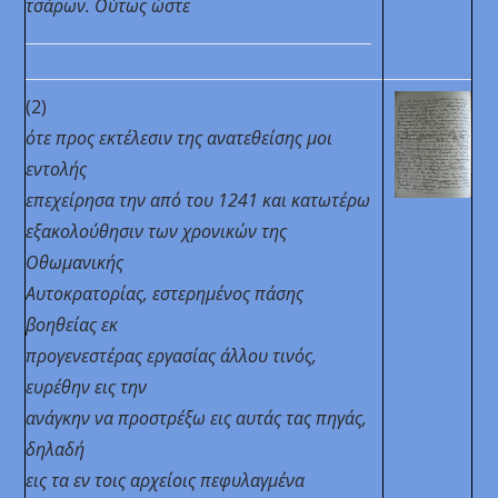
τσάρων. Ούτως ώστε
(2)
ότε προς εκτέλεσιν της ανατεθείσης μοι
εντολής
επεχείρησα την από του 1241 και κατωτέρω
εξακολούθησιν των χρονικών της
Οθωμανικής
Αυτοκρατορίας, εστερημένος πάσης
βοηθείας εκ
προγενεστέρας εργασίας άλλου τινός,
ευρέθην εις την
ανάγκην να προστρέξω εις αυτάς τας πηγάς,
δηλαδή
εις τα εν τοις αρχείοις πεφυλαγμένα