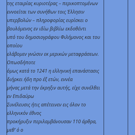
της εταιρίας κυριοτέρας – περικοπτομένων
εννοείται των συνήθων τοις Έλλησιν
υπερβολών – πληροφορίας ευρίσκει ο
βουλόμενος εν ιδίω βιβλίω εκδοθέντι
υπό του δημοσιογράφου Φιλήμονος και του
οποίου
ελάβομεν γνώσιν εκ μερικών μεταφράσεων.
Οπωσδήποτε
όμως κατά το 1241 η ελληνική επανάστασις
διήρκει ήδη προ έξ ετών, εννέα
μήνας μετά την έκρηξιν αυτής, είχε συνέλθει
εν Επιδαύρω
Συνέλευσις
ήτις απέτεινεν εις όλον το
ελληνικόν έθνος
προκήρυξιν περιλαμβάνουσαν 110 άρθρα,
μεθ’ ό ο