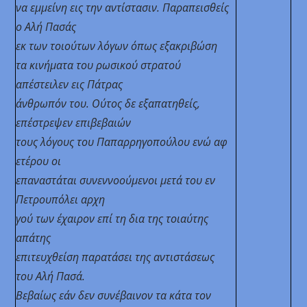
να εμμείνη εις την αντίστασιν. Παραπεισθείς
ο Αλή Πασάς
εκ των τοιούτων λόγων όπως εξακριβώση
τα κινήματα του ρωσικού στρατού
απέστειλεν εις Πάτρας
άνθρωπόν του. Ούτος δε εξαπατηθείς,
επέστρεψεν επιβεβαιών
τους λόγους του Παπαρρηγοπούλου ενώ αφ
ετέρου οι
επαναστάται συνεννοούμενοι μετά του εν
Πετρουπόλει αρχη
γού των έχαιρον επί τη δια της τοιαύτης
απάτης
επιτευχθείση παρατάσει της αντιστάσεως
του Αλή Πασά.
Βεβαίως εάν δεν συνέβαινον τα κάτα τον