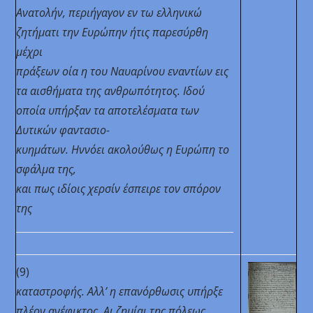
Ανατολήν, περιήγαγον εν τω ελληνικώ
ζητήματι την Ευρώπην ήτις παρεσύρθη
μέχρι
πράξεων οία η του Ναυαρίνου εναντίων εις
τα αισθήματα της ανθρωπότητος. Ιδού
οποία υπήρξαν τα αποτελέσματα των
Δυτικών φαντασιο-
κυημάτων. Ηννόει ακολούθως η Ευρώπη το
σφάλμα της,
και πως ιδίοις χερσίν έσπειρε τον σπόρον
της
(9)
καταστροφής. Αλλ’ η επανόρθωσις υπήρξε
πλέον ανέφικτος. Αι ζημίαι της πόλεως