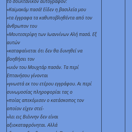
το σουλτανικόν αυτόγραφον:
«Καϊμακάμ πασά! Είδεν η βασιλεία μου
«τα έγγραφα τα καθυποβληθέντα από τον
άνθρωπον του
«Μουτεσερίφη των Ιωαννίνων Αλή πασά. Εξ
αυτών
«καταφαίνεται ότι δεν
θα δυνηθεί να
βοηθήσει τον
«υιόν του Μουχτάρ πασάν. Τα περί
Επτανήσου γίνονται
«γνωστά εκ του ετέρου εγγράφου. Αι περί
συνωμοσίας πληροφορίαι τας ο
«ποίας απεκόμισεν ο κατάσκοπος τον
οποίον είχεν στεί-
«λει εις Βιέννην δεν είναι
αξιοκαταφρόνηται. Αλλά