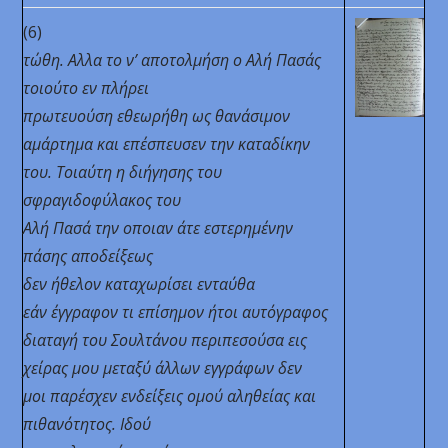
(6)
τώθη. Αλλα το ν’ αποτολμήση ο Αλή Πασάς
τοιούτο εν πλήρει
πρωτευούση εθεωρήθη ως θανάσιμον
αμάρτημα
και επέσπευσεν την καταδίκην
του. Τοιαύτη η διήγησης του
σφραγιδοφύλακος του
Αλή Πασά την οποιαν άτε εστερημένην
πάσης αποδείξεως
δεν ήθελον καταχωρίσει ενταύθα
εάν έγγραφον τι επίσημον ήτοι αυτόγραφος
διαταγή του Σουλτάνου περιπεσούσα εις
χείρας μου μεταξύ άλλων εγγράφων δεν
μοι παρέσχεν ενδείξεις ομού αληθείας και
πιθανότητος. Ιδού