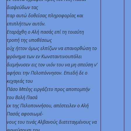
διαψεύδων τας
παρ αυτώ δοθείσας πληροφορίας και
επιπλήττων αυτόν.
Εταράχθη ο Αλή πασάς επί τη τοιαύτη
τροπή της υποθέσεως
ούχ ήττον όμως ελπίζων να επανορθώση το
φρόνημα των εν Κωνσταντινουπόλει
διεμήνυσεν εις τον υιόν του να μη σπεύση ν’
αφήσει την Πελοπόννησον. Επιεδή δε ο
κεχαγιάς του
Πάσο Μπέης ειργάζετο προς αποπομπήν
του Βελή Πασά
εκ της Πελοποννήσου, απέστειλεν ο Αλή
Πασάς αφοσιωμέ-
νους του τινάς Αλβανούς διατεταγμένους να
φονεύσουσι τον