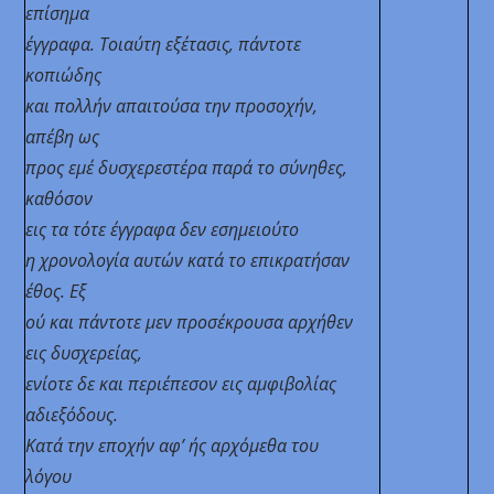
επίσημα
έγγραφα. Τοιαύτη εξέτασις, πάντοτε
κοπιώδης
και πολλήν απαιτούσα
την προσοχήν,
απέβη ως
προς εμέ δυσχερεστέρα παρά το σύνηθες,
καθόσον
εις τα τότε έγγραφα δεν εσημειούτο
η χρονολογία αυτών κατά το επικρατήσαν
έθος. Εξ
ού και πάντοτε μεν προσέκρουσα αρχήθεν
εις δυσχερείας,
ενίοτε δε και περιέπεσον εις αμφιβολίας
αδιεξόδους.
Κατά την εποχήν αφ’ ής αρχόμεθα του
λόγου