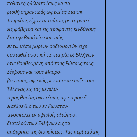
πολιτική ηδύνατο ίσως να πο-
ρισθή σημαντικάς ωφελείας δια την
Τουρκίαν, είχον εν τούτοις μετατραπεί
εις φόβητρα και εις προφανείς κινδύνους
δια την βασιλείαν και πώς
εν τω μέσω μυρίων ραδιουργιών είχε
συσταθεί μυστική τις εταιρία εξ
Ελλήνων
ήτις βοηθουμένη από τους Ρώσους τους
Σέρβους και τους Μαυρο-
βουνίους, αφ ενός μεν παρεσκεύαζε τους
Έλληνας εις τας μεγαλυ-
τέρας θυσίας αφ ετέρου, αφ ετέρου δε
εισέδυε δια των εν Κωνσταν-
τινουπόλει εν υψηλοίς αξιώμασι
διατελούντων Ελλήνων εις τα
απόρρητα της διοικήσεως. Τας περί
ταύτης