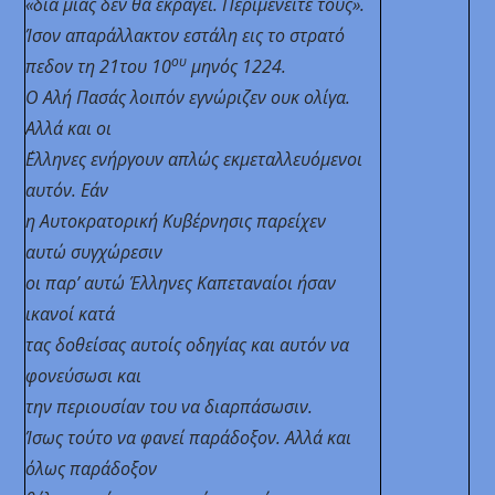
«δια μιας δεν θα εκραγεί. Περιμένειτέ τους».
Ίσον απαράλλακτον εστάλη εις το στρατό
ου
πεδον τη 21του 10
μηνός 1224.
Ο Αλή Πασάς λοιπόν εγνώριζεν ουκ ολίγα.
Αλλά και οι
΄Ελληνες ενήργουν απλώς εκμεταλλευόμενοι
αυτόν. Εάν
η Αυτοκρατορική Κυβέρνησις παρείχεν
αυτώ συγχώρεσιν
οι παρ’ αυτώ Έλληνες Καπεταναίοι ήσαν
ικανοί κατά
τας δοθείσας αυτοίς οδηγίας και αυτόν να
φονεύσωσι και
την περιουσίαν του να διαρπάσωσιν.
Ίσως τούτο να φανεί παράδοξον. Αλλά και
όλως παράδοξον