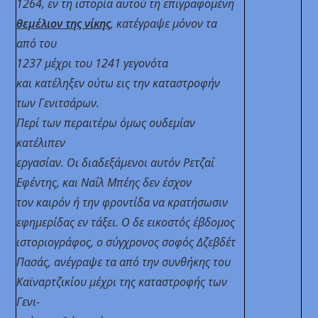
1264, εν τη ιστορία αυτού τη επιγραφομένη
θεμέλιον της νίκης
, κατέγραψε μόνον τα
από του
1237 μέχρι του 1241 γεγονότα
και κατέληξεν ούτω εις την καταστροφήν
των Γενιτσάρων.
Περί των περαιτέρω όμως ουδεμίαν
κατέλιπεν
εργασίαν. Οι διαδεξάμενοι αυτόν Ρετζαΐ
Εφέντης, και Ναΐλ Μπέης δεν έσχον
τον καιρόν ή την φροντίδα να κρατήσωσιν
εφημερίδας εν τάξει. Ο δε εικοστός έβδομος
ιστοριογράφος, ο σύγχρονος σοφός Δζεβδέτ
Πασάς, ανέγραψε τα από την συνθήκης του
Καϊναρτζικίου μέχρι της καταστροφής των
Γενι-