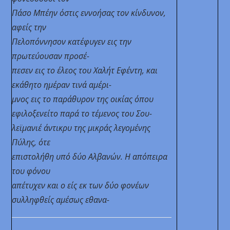
Πάσο Μπέην όστις εννοήσας τον κίνδυνον,
αφείς την
Πελοπόννησον κατέφυγεν εις την
πρωτεύουσαν προσέ-
πεσεν εις το έλεος του Χαλήτ Εφέντη, και
εκάθητο ημέραν τινά αμέρι-
μνος εις το παράθυρον της οικίας όπου
εφιλοξενείτο παρά το τέμενος του Σου-
λεϊμανιέ
άντικρυ της μικράς λεγομένης
Πύλης, ότε
επιστολήθη υπό δύο Αλβανών. Η απόπειρα
του φόνου
απέτυχεν και ο είς εκ των δύο φονέων
συλληφθείς αμέσως εθανα-