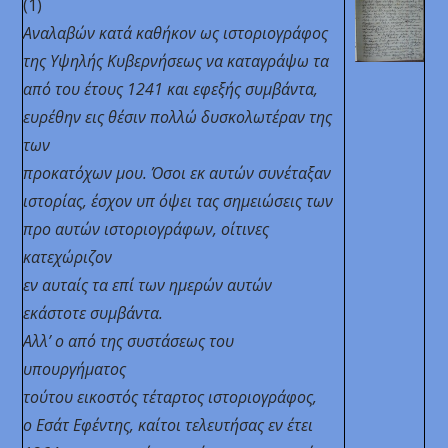
(1)
Αναλαβών κατά καθήκον ως ιστοριογράφος
της Υψηλής Κυβερνήσεως να καταγράψω
τα
από του έτους 1241 και εφεξής συμβάντα,
ευρέθην εις θέσιν πολλώ δυσκολωτέραν της
των
προκατόχων μου. Όσοι εκ αυτών συνέταξαν
ιστορίας, έσχον υπ όψει τας σημειώσεις των
προ αυτών ιστοριογράφων, οίτινες
κατεχώριζον
εν αυταίς τα επί των ημερών αυτών
εκάστοτε συμβάντα.
Αλλ’ ο από της συστάσεως του
υπουργήματος
τούτου εικοστός τέταρτος ιστοριογράφος,
ο Εσάτ Εφέντης, καίτοι τελευτήσας εν έτει