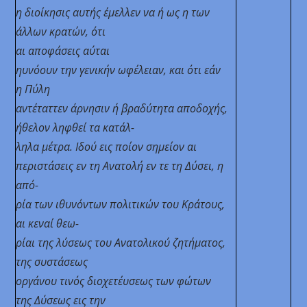
η διοίκησις αυτής έμελλεν να ή ως η των
άλλων κρατών, ότι
αι αποφάσεις αύται
ηυνόουν την γενικήν ωφέλειαν, και ότι εάν
η Πύλη
αντέταττεν άρνησιν ή βραδύτητα αποδοχής,
ήθελον ληφθεί τα κατάλ-
ληλα μέτρα. Ιδού εις ποίον σημείον αι
περιστάσεις εν τη Ανατολή εν τε τη Δύσει, η
από-
ρία των ιθυνόντων πολιτικών του Κράτους,
αι κεναί θεω-
ρίαι της λύσεως του Ανατολικού ζητήματος,
της συστάσεως
οργάνου τινός διοχετέυσεως των φώτων
της Δύσεως εις την