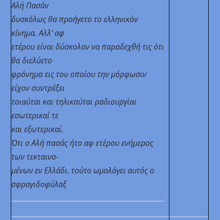
Αλή Πασάν
δυσκόλως θα προήγετο το ελληνικόν
κίνημα. Αλλ’ αφ
ετέρου είναι δύσκολον να παραδεχθή τις ότι
θα διελύετο
φρόνημα εις του οποίου την μόρφωσιν
είχον συντρέξει
τοιαύται και τηλικαύται ραδιουργίαι
εσωτερικαί τε
και εξωτερικαί.
Ότι ο Αλή πασάς ήτο αφ ετέρου ενήμερος
των τεκταινο-
μένων εν Ελλάδι.
τούτο ωμολόγει αυτός ο
σφραγιδοφύλαξ