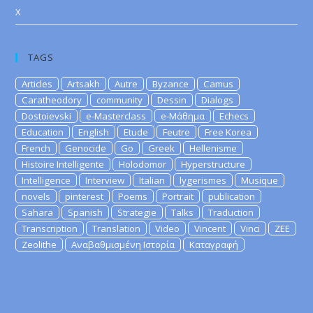
X
TAGS
Articles
Artsakh
Autre
Byzance
Camus
Caratheodory
community
Dessin
Dialogs
Dostoievski
e-Masterclass
e-Μάθημα
Echecs
Education
English
Etude
Feutre
Free Korea
French
Genocide
Go
Greek
Hellenisme
Histoire Intelligente
Holodomor
Hyperstructure
Intelligence
Interview
Italian
lygerismes
Musique
novels
pinterest
Poems
Portrait
publication
Sahara
Spanish
Strategie
Talks
Traduction
Transcription
Translation
Video
Vincent
Vinci
ZEE
Zeolithe
Αναβαθμισμένη Ιστορία
Καταγραφή