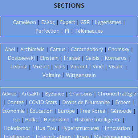
SECTIONS
Caméléon
|
Ελλάς
|
Expert
|
GSR
|
Lygerismes
|
Perfection
|
PI
|
Télémaques
Abel
|
Archimède
|
Camus
|
Carathéodory
|
Chomsky
|
Dostoïevski
|
Einstein
|
Fraïssé
|
Galois
|
Kornaros
|
Leibniz
|
Mozart
|
Sidis
|
Vincent
|
Vinci
|
Vivaldi
|
Voltaire
|
Wittgenstein
Advice
|
Artsakh
|
Byzance
|
Chansons
|
Chronostratégie
|
Contes
|
COVID Stats
|
Droits de l'Humanité
|
Échecs
|
Économie
|
Éducation
|
Europe
|
Free Korea
|
Génocide
|
Go
|
Haïku
|
Hellénisme
|
Histoire Intelligente
|
Holodomor
|
Hua Tou
|
Hyperstructures
|
Innovation
|
Intelligence
|
Interprétations
|
Koan
|
Mathématiques
|