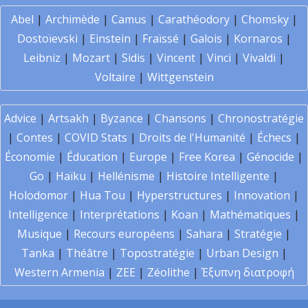
Abel
|
Archimède
|
Camus
|
Carathéodory
|
Chomsky
|
Dostoïevski
|
Einstein
|
Fraïssé
|
Galois
|
Kornaros
|
Leibniz
|
Mozart
|
Sidis
|
Vincent
|
Vinci
|
Vivaldi
|
Voltaire
|
Wittgenstein
Advice
|
Artsakh
|
Byzance
|
Chansons
|
Chronostratégie
|
Contes
|
COVID Stats
|
Droits de l'Humanité
|
Échecs
|
Économie
|
Éducation
|
Europe
|
Free Korea
|
Génocide
|
Go
|
Haïku
|
Hellénisme
|
Histoire Intelligente
|
Holodomor
|
Hua Tou
|
Hyperstructures
|
Innovation
|
Intelligence
|
Interprétations
|
Koan
|
Mathématiques
|
Musique
|
Recours européens
|
Sahara
|
Stratégie
|
Tanka
|
Théâtre
|
Topostratégie
|
Urban Design
|
Western Armenia
|
ZEE
|
Zéolithe
|
Έξυπνη διατροφή