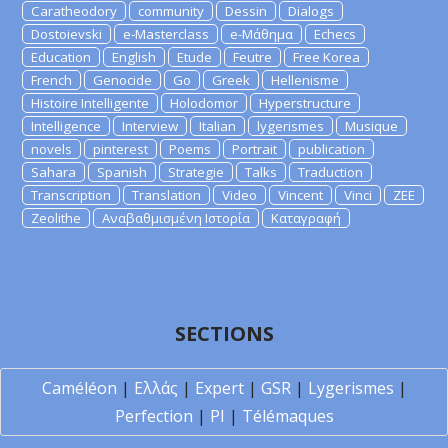
Caratheodory
community
Dessin
Dialogs
Dostoievski
e-Masterclass
e-Μάθημα
Echecs
Education
English
Etude
Feutre
Free Korea
French
Genocide
Go
Greek
Hellenisme
Histoire Intelligente
Holodomor
Hyperstructure
Intelligence
Interview
Italian
lygerismes
Musique
novels
pinterest
Poems
Portrait
publication
Sahara
Spanish
Strategie
Talks
Traduction
Transcription
Translation
Video
Vincent
Vinci
ZEE
Zeolithe
Αναβαθμισμένη Ιστορία
Καταγραφή
SECTIONS
Caméléon
|
Ελλάς
|
Expert
|
GSR
|
Lygerismes
|
Perfection
|
PI
|
Télémaques