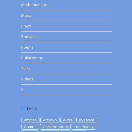
Mathematiques
Music
Plays
Podcasts
Poems
Publications
Talks
Videos
X
TAGS
Articles
Artsakh
Autre
Byzance
Camus
Caratheodory
community