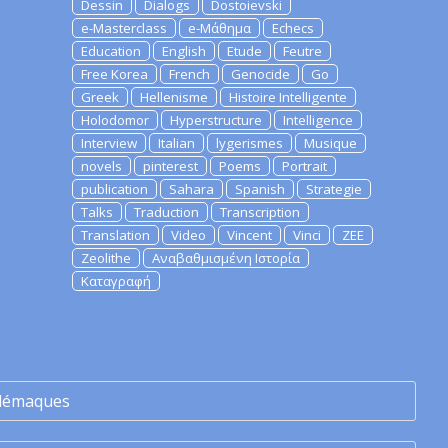
Dessin
Dialogs
Dostoievski
e-Masterclass
e-Μάθημα
Echecs
Education
English
Etude
Feutre
Free Korea
French
Genocide
Go
Greek
Hellenisme
Histoire Intelligente
Holodomor
Hyperstructure
Intelligence
Interview
Italian
lygerismes
Musique
novels
pinterest
Poems
Portrait
publication
Sahara
Spanish
Strategie
Talks
Traduction
Transcription
Translation
Video
Vincent
Vinci
ZEE
Zeolithe
Αναβαθμισμένη Ιστορία
Καταγραφή
lémaques