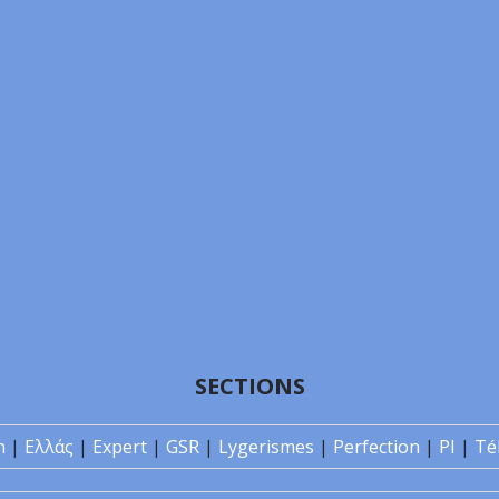
SECTIONS
n
|
Ελλάς
|
Expert
|
GSR
|
Lygerismes
|
Perfection
|
PI
|
Té