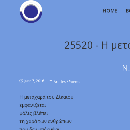
HOME
B
25520 - Η με
Ν.
June 7, 2016
Articles
/
Poems
Η μεταχαρά του Δίκαιου
εμφανίζεται
μόλις βλέπει
τη χαρά των ανθρώπων
που δεν υπέκυψαν