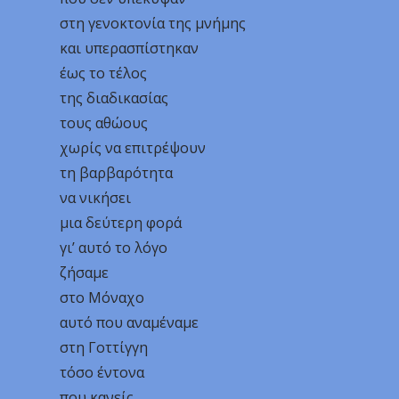
στη γενοκτονία της μνήμης
και υπερασπίστηκαν
έως το τέλος
της διαδικασίας
τους αθώους
χωρίς να επιτρέψουν
τη βαρβαρότητα
να νικήσει
μια δεύτερη φορά
γι’ αυτό το λόγο
ζήσαμε
στο Μόναχο
αυτό που αναμέναμε
στη Γοττίγγη
τόσο έντονα
που κανείς