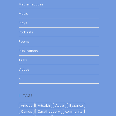
Mathematiques
Music
Plays
Podcasts
Poems
Publications
Talks
Videos
X
TAGS
Articles
Artsakh
Autre
Byzance
Camus
Caratheodory
community