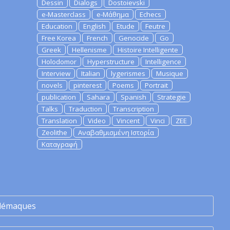
Dessin
Dialogs
Dostoievski
e-Masterclass
e-Μάθημα
Echecs
Education
English
Etude
Feutre
Free Korea
French
Genocide
Go
Greek
Hellenisme
Histoire Intelligente
Holodomor
Hyperstructure
Intelligence
Interview
Italian
lygerismes
Musique
novels
pinterest
Poems
Portrait
publication
Sahara
Spanish
Strategie
Talks
Traduction
Transcription
Translation
Video
Vincent
Vinci
ZEE
Zeolithe
Αναβαθμισμένη Ιστορία
Καταγραφή
lémaques