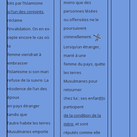
moins que des
bés par l’Islamisme
personnes lésées
si l’un des conjoints
,
ou offensées ne le
réclame
poursuivent
l’invalidation. On en ex-
criminellement.
cepte encore le cas où
la
Lorsqu’un étranger,
femme viendrait à
marié à une
embrasser
femme du pays, quitte
l’Islamisme si son mari
les terres
refuse de la suivre. La
Musulmanes pour
résidence de l’un des
retourner
époux
chez lui ; ses enfan[t]s
en pays étranger
participent
tandis que
de la condition de la
l’autre habite les terres
mère
, et sont
Musulmanes emporte
réputés comme elle