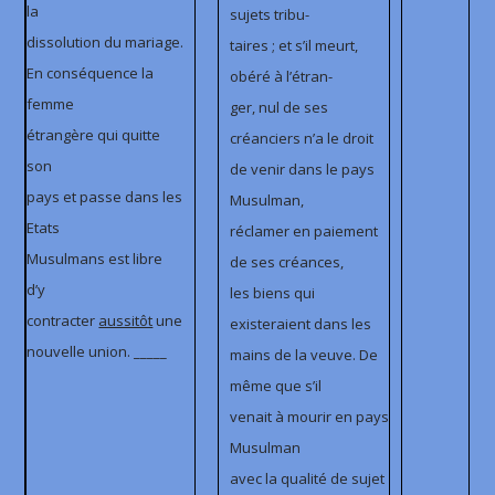
la
sujets tribu-
dissolution du mariage.
taires ; et s’il meurt,
En conséquence la
obéré à l’étran-
femme
ger, nul de ses
étrangère qui quitte
créanciers n’a le droit
son
de venir dans le pays
pays et passe dans les
Musulman,
Etats
réclamer en paiement
Musulmans est libre
de ses créances,
d’y
les biens qui
contracter
aussitôt
une
existeraient dans les
nouvelle union. _____
mains de la veuve. De
même que s’il
venait à mourir en pays
Musulman
avec la qualité de sujet