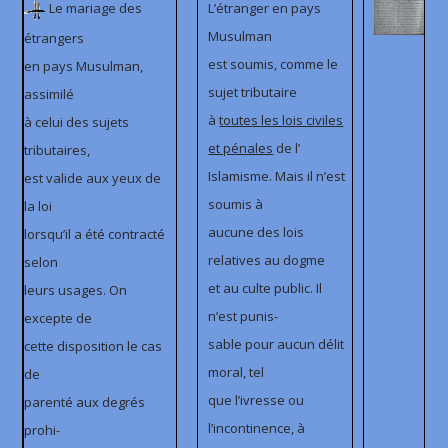
Le mariage des
L’étranger en pays
Musulman
étrangers
est soumis, comme le
en pays Musulman,
sujet tributaire
assimilé
à
toutes les lois civiles
à celui des sujets
et pénales
de l’
tributaires,
Islamisme. Mais il n’est
est valide aux yeux de
soumis à
la loi
aucune des lois
lorsqu’il a été contracté
relatives au dogme
selon
et au culte public. Il
leurs usages. On
n’est punis-
excepte de
sable pour aucun délit
cette disposition le cas
moral, tel
de
que l’ivresse ou
parenté aux degrés
l’incontinence, à
prohi-