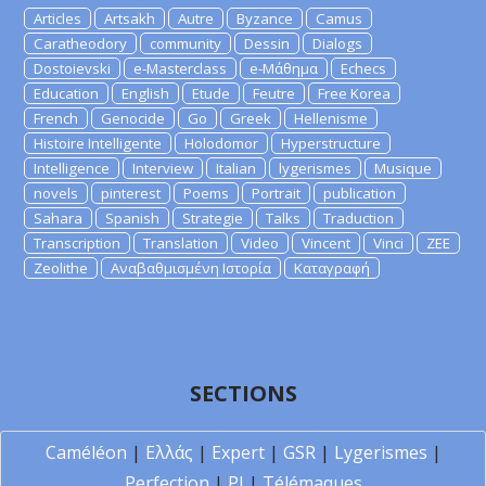
Articles
Artsakh
Autre
Byzance
Camus
Caratheodory
community
Dessin
Dialogs
Dostoievski
e-Masterclass
e-Μάθημα
Echecs
Education
English
Etude
Feutre
Free Korea
French
Genocide
Go
Greek
Hellenisme
Histoire Intelligente
Holodomor
Hyperstructure
Intelligence
Interview
Italian
lygerismes
Musique
novels
pinterest
Poems
Portrait
publication
Sahara
Spanish
Strategie
Talks
Traduction
Transcription
Translation
Video
Vincent
Vinci
ZEE
Zeolithe
Αναβαθμισμένη Ιστορία
Καταγραφή
SECTIONS
Caméléon
|
Ελλάς
|
Expert
|
GSR
|
Lygerismes
|
Perfection
|
PI
|
Télémaques