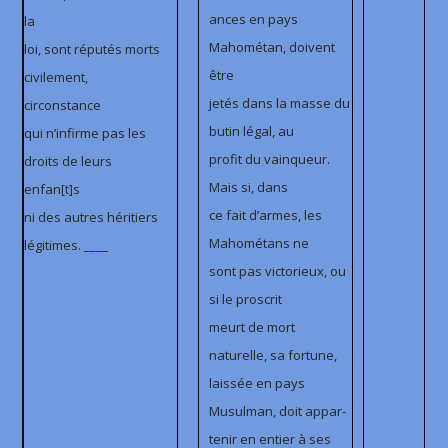
ances en pays
la
Mahométan, doivent
loi, sont réputés morts
être
civilement,
jetés dans la masse du
circonstance
butin légal, au
qui n’infirme pas les
profit du vainqueur.
droits de leurs
Mais si, dans
enfan[t]s
ce fait d’armes, les
ni des autres héritiers
Mahométans ne
légitimes. ____
sont pas victorieux, ou
si le proscrit
meurt de mort
naturelle, sa fortune,
laissée en pays
Musulman, doit appar-
tenir en entier à ses