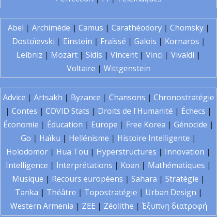
Abel
|
Archimède
|
Camus
|
Carathéodory
|
Chomsky
|
Dostoïevski
|
Einstein
|
Fraïssé
|
Galois
|
Kornaros
|
Leibniz
|
Mozart
|
Sidis
|
Vincent
|
Vinci
|
Vivaldi
|
Voltaire
|
Wittgenstein
Advice
|
Artsakh
|
Byzance
|
Chansons
|
Chronostratégie
|
Contes
|
COVID Stats
|
Droits de l'Humanité
|
Échecs
|
Économie
|
Éducation
|
Europe
|
Free Korea
|
Génocide
|
Go
|
Haïku
|
Hellénisme
|
Histoire Intelligente
|
Holodomor
|
Hua Tou
|
Hyperstructures
|
Innovation
|
Intelligence
|
Interprétations
|
Koan
|
Mathématiques
|
Musique
|
Recours européens
|
Sahara
|
Stratégie
|
Tanka
|
Théâtre
|
Topostratégie
|
Urban Design
|
Western Armenia
|
ZEE
|
Zéolithe
|
Έξυπνη διατροφή