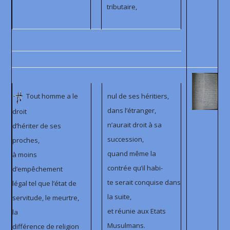
tributaire,
Tout homme a le
nul de ses héritiers,
dans l’étranger,
droit
n’aurait droit à sa
d’hériter de ses
succession,
proches,
quand même la
à moins
contrée qu’il habi-
d’empêchement
te serait conquise dans
légal tel que l’état de
la suite,
servitude, le meurtre,
et réunie aux Etats
la
Musulmans.
différence de religion