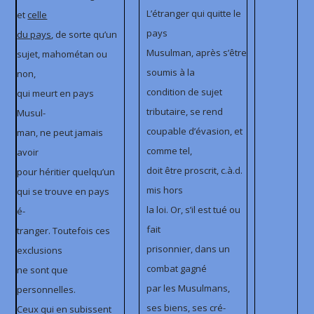
L’étranger qui quitte le
et
celle
pays
du pays
, de sorte qu’un
Musulman, après s’être
sujet, mahométan ou
soumis à la
non,
condition de sujet
qui meurt en pays
tributaire, se rend
Musul-
coupable d’évasion, et
man, ne peut jamais
comme tel,
avoir
doit être proscrit, c.à.d.
pour héritier quelqu’un
mis hors
qui se trouve en pays
la loi. Or, s’il est tué ou
é-
fait
tranger. Toutefois ces
prisonnier, dans un
exclusions
combat gagné
ne sont que
par les Musulmans,
personnelles.
ses biens, ses cré-
Ceux qui en subissent