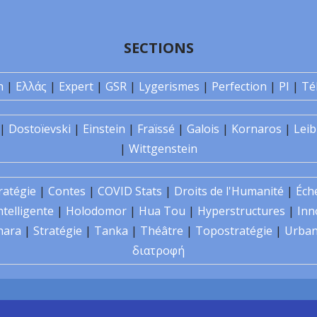
SECTIONS
n
|
Ελλάς
|
Expert
|
GSR
|
Lygerismes
|
Perfection
|
PI
|
Té
|
Dostoïevski
|
Einstein
|
Fraïssé
|
Galois
|
Kornaros
|
Leib
|
Wittgenstein
ratégie
|
Contes
|
COVID Stats
|
Droits de l'Humanité
|
Éch
ntelligente
|
Holodomor
|
Hua Tou
|
Hyperstructures
|
Inn
hara
|
Stratégie
|
Tanka
|
Théâtre
|
Topostratégie
|
Urban
διατροφή