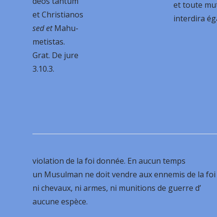
deos tantum
et toute mut
et Christianos
interdira é
sed et
Mahu-
metistas.
Grat. De jure
3.10.3.
violation de la foi donnée. En aucun temps
un Musulman ne doit vendre aux ennemis de la foi
ni chevaux, ni armes, ni munitions de guerre d’
aucune espèce.