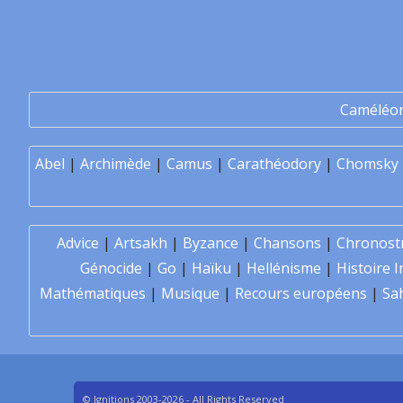
Caméléo
Abel
|
Archimède
|
Camus
|
Carathéodory
|
Chomsky
Advice
|
Artsakh
|
Byzance
|
Chansons
|
Chronost
Génocide
|
Go
|
Haïku
|
Hellénisme
|
Histoire I
Mathématiques
|
Musique
|
Recours européens
|
Sa
© Ignitions 2003-2026 - All Rights Reserved