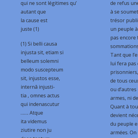
qui ne sont légitimes qu’
de refus un
autant que
à se soumett
la cause est
trésor publi
juste (1)
un peuple à 
pas encore f
(1) Si belli causa
sommations, 
injusta sit, etiam si
Tant que l’
belleum solemni
lui fera pas
modo suscepteum
prisonniers
sit, injustos esse,
de tous ceux
internâ injusti-
ou d’autres 
tia , omnes actus
armes, ni d
qui indenascutur
Quant à tous
……. Atque
devient néc
ita videmus
du peuple 
ziutire non ju
armées. On s