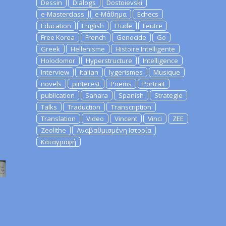
Dessin
Dialogs
Dostoievski
e-Masterclass
e-Μάθημα
Echecs
Education
English
Etude
Feutre
Free Korea
French
Genocide
Go
Greek
Hellenisme
Histoire Intelligente
Holodomor
Hyperstructure
Intelligence
Interview
Italian
lygerismes
Musique
novels
pinterest
Poems
Portrait
publication
Sahara
Spanish
Strategie
Talks
Traduction
Transcription
Translation
Video
Vincent
Vinci
ZEE
Zeolithe
Αναβαθμισμένη Ιστορία
Καταγραφή