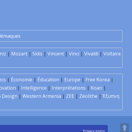
lémaques
niz
|
Mozart
|
Sidis
|
Vincent
|
Vinci
|
Vivaldi
|
Voltaire
ecs
|
Économie
|
Éducation
|
Europe
|
Free Korea
|
ovation
|
Intelligence
|
Interprétations
|
Koan
|
 Design
|
Western Armenia
|
ZEE
|
Zéolithe
|
Έξυπνη
Privacy policy