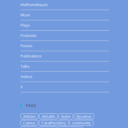
Mathematiques
Music
Plays
Podcasts
Poems
Publications
Talks
Videos
X
TAGS
Articles
Artsakh
Autre
Byzance
Camus
Caratheodory
community