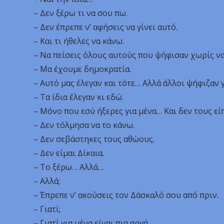
– Δεν ξέρω τι να σου πω.
– Δεν έπρεπε ν’ αφήσεις να γίνει αυτό.
– Και τι ήθελες να κάνω.
– Να πείσεις όλους αυτούς που ψήφισαν χωρίς να
– Μα έχουμε δημοκρατία.
– Αυτό μας έλεγαν και τότε… Αλλά άλλοι ψήφιζαν γ
– Τα ίδια έλεγαν κι εδώ.
– Μόνο που εσύ ήξερες για μένα… Και δεν τους είπ
– Δεν τόλμησα να το κάνω.
– Δεν σεβάστηκες τους αθώους.
– Δεν είμαι Δίκαια.
– Το ξέρω… Αλλά…
– Αλλά;
– Έπρεπε ν’ ακούσεις τον Δάσκαλό σου από πριν.
– Γιατί;
– Γιατί για μένα είναι πια αργά…