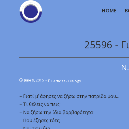
HOME
B
25596 - Γ
Ν.
June 9, 2016
Articles
/
Dialogs
– Γιατί μ’ άφησες να ζήσω στην πατρίδα μου…
– Τι θέλεις να πεις;
– Να ζήσω την ίδια βαρβαρότητα;
– Που έζησες τότε;
– Ναι την ίδια…