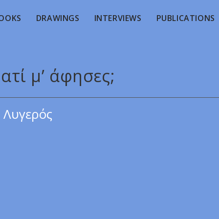
OOKS
DRAWINGS
INTERVIEWS
PUBLICATIONS
ιατί μ’ άφησες;
 Λυγερός