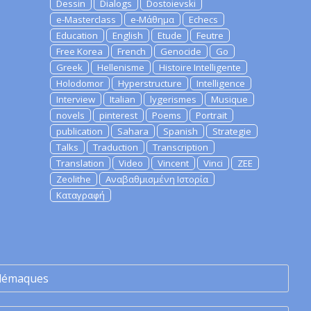
Dessin
Dialogs
Dostoievski
e-Masterclass
e-Μάθημα
Echecs
Education
English
Etude
Feutre
Free Korea
French
Genocide
Go
Greek
Hellenisme
Histoire Intelligente
Holodomor
Hyperstructure
Intelligence
Interview
Italian
lygerismes
Musique
novels
pinterest
Poems
Portrait
publication
Sahara
Spanish
Strategie
Talks
Traduction
Transcription
Translation
Video
Vincent
Vinci
ZEE
Zeolithe
Αναβαθμισμένη Ιστορία
Καταγραφή
lémaques