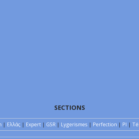
SECTIONS
n
|
Ελλάς
|
Expert
|
GSR
|
Lygerismes
|
Perfection
|
PI
|
Té