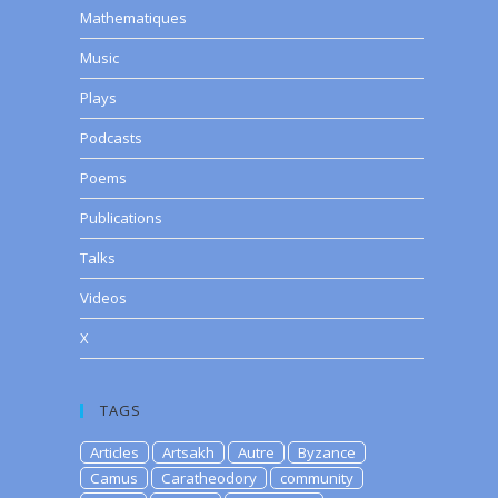
Mathematiques
Music
Plays
Podcasts
Poems
Publications
Talks
Videos
X
TAGS
Articles
Artsakh
Autre
Byzance
Camus
Caratheodory
community