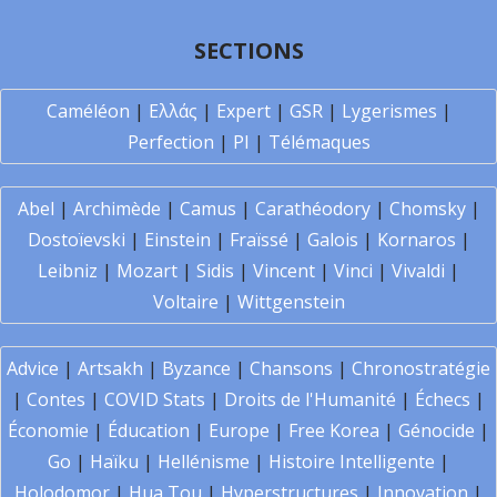
SECTIONS
Caméléon
|
Ελλάς
|
Expert
|
GSR
|
Lygerismes
|
Perfection
|
PI
|
Télémaques
Abel
|
Archimède
|
Camus
|
Carathéodory
|
Chomsky
|
Dostoïevski
|
Einstein
|
Fraïssé
|
Galois
|
Kornaros
|
Leibniz
|
Mozart
|
Sidis
|
Vincent
|
Vinci
|
Vivaldi
|
Voltaire
|
Wittgenstein
Advice
|
Artsakh
|
Byzance
|
Chansons
|
Chronostratégie
|
Contes
|
COVID Stats
|
Droits de l'Humanité
|
Échecs
|
Économie
|
Éducation
|
Europe
|
Free Korea
|
Génocide
|
Go
|
Haïku
|
Hellénisme
|
Histoire Intelligente
|
Holodomor
|
Hua Tou
|
Hyperstructures
|
Innovation
|