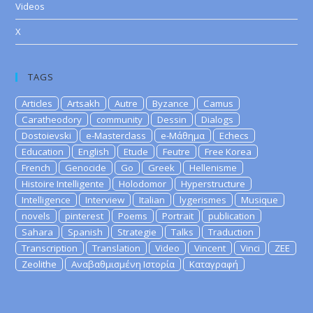
Videos
X
TAGS
Articles
Artsakh
Autre
Byzance
Camus
Caratheodory
community
Dessin
Dialogs
Dostoievski
e-Masterclass
e-Μάθημα
Echecs
Education
English
Etude
Feutre
Free Korea
French
Genocide
Go
Greek
Hellenisme
Histoire Intelligente
Holodomor
Hyperstructure
Intelligence
Interview
Italian
lygerismes
Musique
novels
pinterest
Poems
Portrait
publication
Sahara
Spanish
Strategie
Talks
Traduction
Transcription
Translation
Video
Vincent
Vinci
ZEE
Zeolithe
Αναβαθμισμένη Ιστορία
Καταγραφή