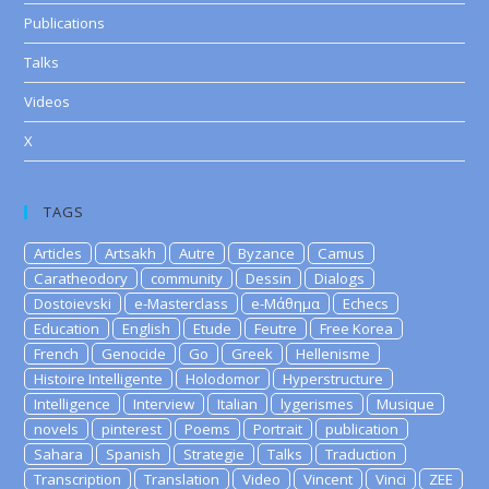
Publications
Talks
Videos
X
TAGS
Articles
Artsakh
Autre
Byzance
Camus
Caratheodory
community
Dessin
Dialogs
Dostoievski
e-Masterclass
e-Μάθημα
Echecs
Education
English
Etude
Feutre
Free Korea
French
Genocide
Go
Greek
Hellenisme
Histoire Intelligente
Holodomor
Hyperstructure
Intelligence
Interview
Italian
lygerismes
Musique
novels
pinterest
Poems
Portrait
publication
Sahara
Spanish
Strategie
Talks
Traduction
Transcription
Translation
Video
Vincent
Vinci
ZEE