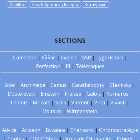
Zeolithe
Αναβαθμισμένη Ιστορία
Καταγραφή
SECTIONS
Caméléon
|
Ελλάς
|
Expert
|
GSR
|
Lygerismes
|
Perfection
|
PI
|
Télémaques
Abel
|
Archimède
|
Camus
|
Carathéodory
|
Chomsky
|
Dostoïevski
|
Einstein
|
Fraïssé
|
Galois
|
Kornaros
|
Leibniz
|
Mozart
|
Sidis
|
Vincent
|
Vinci
|
Vivaldi
|
Voltaire
|
Wittgenstein
Advice
|
Artsakh
|
Byzance
|
Chansons
|
Chronostratégie
|
Contes
|
COVID Stats
|
Droits de l'Humanité
|
Échecs
|