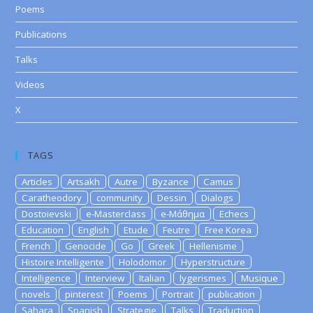
Poems
Publications
Talks
Videos
X
TAGS
Articles
Artsakh
Autre
Byzance
Camus
Caratheodory
community
Dessin
Dialogs
Dostoievski
e-Masterclass
e-Μάθημα
Echecs
Education
English
Etude
Feutre
Free Korea
French
Genocide
Go
Greek
Hellenisme
Histoire Intelligente
Holodomor
Hyperstructure
Intelligence
Interview
Italian
lygerismes
Musique
novels
pinterest
Poems
Portrait
publication
Sahara
Spanish
Strategie
Talks
Traduction