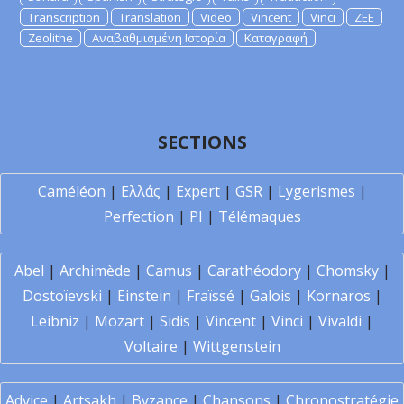
Transcription
Translation
Video
Vincent
Vinci
ZEE
Zeolithe
Αναβαθμισμένη Ιστορία
Καταγραφή
SECTIONS
Caméléon
|
Ελλάς
|
Expert
|
GSR
|
Lygerismes
|
Perfection
|
PI
|
Télémaques
Abel
|
Archimède
|
Camus
|
Carathéodory
|
Chomsky
|
Dostoïevski
|
Einstein
|
Fraïssé
|
Galois
|
Kornaros
|
Leibniz
|
Mozart
|
Sidis
|
Vincent
|
Vinci
|
Vivaldi
|
Voltaire
|
Wittgenstein
Advice
|
Artsakh
|
Byzance
|
Chansons
|
Chronostratégie