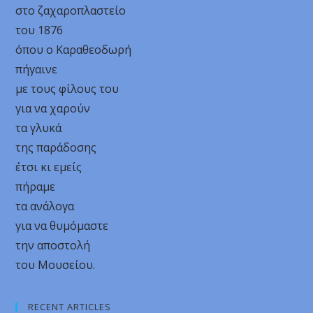
στο ζαχαροπλαστείο
του 1876
όπου ο Καραθεοδωρή
πήγαινε
με τους φίλους του
για να χαρούν
τα γλυκά
της παράδοσης
έτσι κι εμείς
πήραμε
τα ανάλογα
για να θυμόμαστε
την αποστολή
του Μουσείου.
RECENT ARTICLES