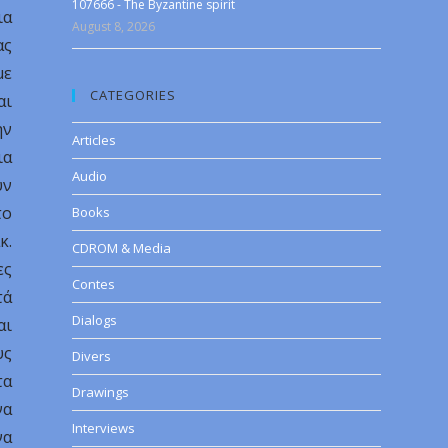
107666 - The Byzantine spirit
ια
August 8, 2026
ας
με
CATEGORIES
αι
ην
Articles
ια
Audio
υν
το
Books
κ.
CDROM & Media
ες
Contes
τά
Dialogs
αι
υς
Divers
τα
Drawings
να
Interviews
να