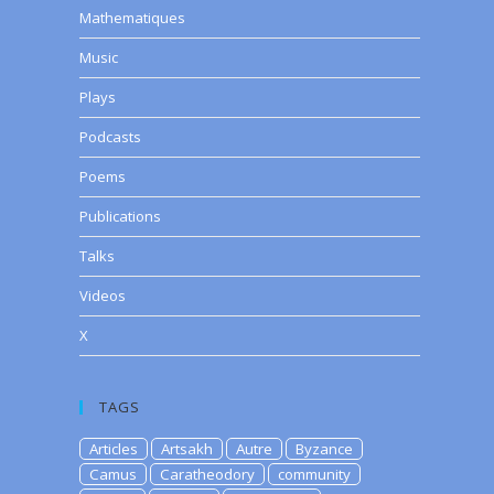
Mathematiques
Music
Plays
Podcasts
Poems
Publications
Talks
Videos
X
TAGS
Articles
Artsakh
Autre
Byzance
Camus
Caratheodory
community