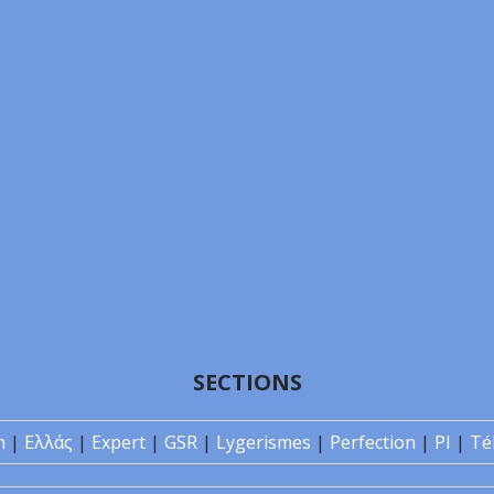
SECTIONS
n
|
Ελλάς
|
Expert
|
GSR
|
Lygerismes
|
Perfection
|
PI
|
Té