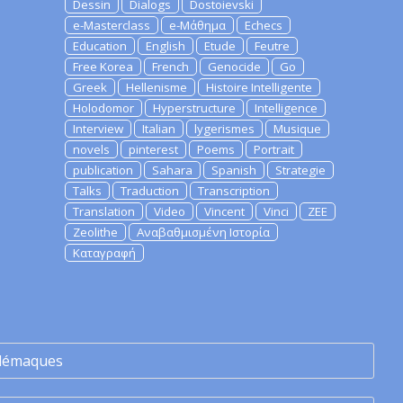
Dessin
Dialogs
Dostoievski
e-Masterclass
e-Μάθημα
Echecs
Education
English
Etude
Feutre
Free Korea
French
Genocide
Go
Greek
Hellenisme
Histoire Intelligente
Holodomor
Hyperstructure
Intelligence
Interview
Italian
lygerismes
Musique
novels
pinterest
Poems
Portrait
publication
Sahara
Spanish
Strategie
Talks
Traduction
Transcription
Translation
Video
Vincent
Vinci
ZEE
Zeolithe
Αναβαθμισμένη Ιστορία
Καταγραφή
lémaques