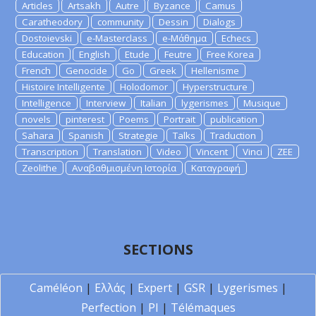
Articles
Artsakh
Autre
Byzance
Camus
Caratheodory
community
Dessin
Dialogs
Dostoievski
e-Masterclass
e-Μάθημα
Echecs
Education
English
Etude
Feutre
Free Korea
French
Genocide
Go
Greek
Hellenisme
Histoire Intelligente
Holodomor
Hyperstructure
Intelligence
Interview
Italian
lygerismes
Musique
novels
pinterest
Poems
Portrait
publication
Sahara
Spanish
Strategie
Talks
Traduction
Transcription
Translation
Video
Vincent
Vinci
ZEE
Zeolithe
Αναβαθμισμένη Ιστορία
Καταγραφή
SECTIONS
Caméléon
|
Ελλάς
|
Expert
|
GSR
|
Lygerismes
|
Perfection
|
PI
|
Télémaques