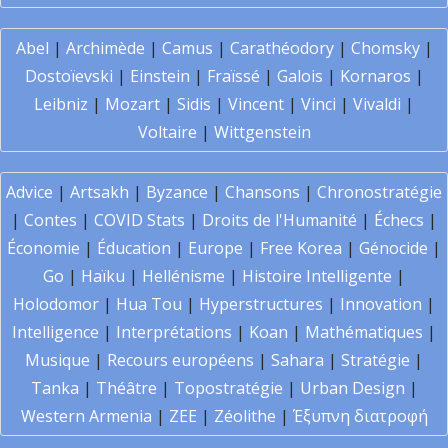
Abel
|
Archimède
|
Camus
|
Carathéodory
|
Chomsky
|
Dostoïevski
|
Einstein
|
Fraïssé
|
Galois
|
Kornaros
|
Leibniz
|
Mozart
|
Sidis
|
Vincent
|
Vinci
|
Vivaldi
|
Voltaire
|
Wittgenstein
Advice
|
Artsakh
|
Byzance
|
Chansons
|
Chronostratégie
|
Contes
|
COVID Stats
|
Droits de l'Humanité
|
Échecs
|
Économie
|
Éducation
|
Europe
|
Free Korea
|
Génocide
|
Go
|
Haïku
|
Hellénisme
|
Histoire Intelligente
|
Holodomor
|
Hua Tou
|
Hyperstructures
|
Innovation
|
Intelligence
|
Interprétations
|
Koan
|
Mathématiques
|
Musique
|
Recours européens
|
Sahara
|
Stratégie
|
Tanka
|
Théâtre
|
Topostratégie
|
Urban Design
|
Western Armenia
|
ZEE
|
Zéolithe
|
Έξυπνη διατροφή