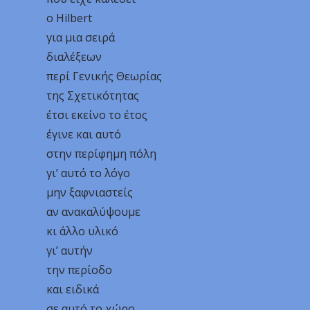
ο Hilbert
για μια σειρά
διαλέξεων
περί Γενικής Θεωρίας
της Σχετικότητας
έτσι εκείνο το έτος
έγινε και αυτό
στην περίφημη πόλη
γι’ αυτό το λόγο
μην ξαφνιαστείς
αν ανακαλύψουμε
κι άλλο υλικό
γι’ αυτήν
την περίοδο
και ειδικά
σε αυτό το χώρο