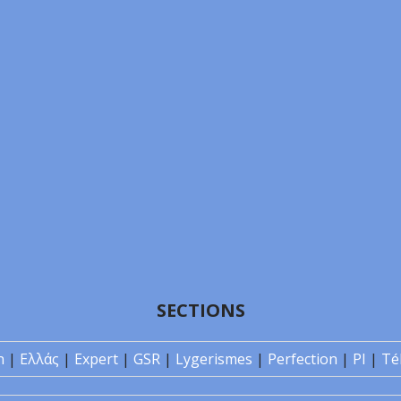
SECTIONS
n
|
Ελλάς
|
Expert
|
GSR
|
Lygerismes
|
Perfection
|
PI
|
Té