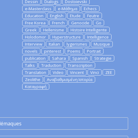
Dessin
Dialogs
Dostoievski
e-Masterclass
e-Μάθημα
Echecs
Education
English
Etude
Feutre
Free Korea
French
Genocide
Go
Greek
Hellenisme
Histoire Intelligente
Holodomor
Hyperstructure
Intelligence
Interview
Italian
lygerismes
Musique
novels
pinterest
Poems
Portrait
publication
Sahara
Spanish
Strategie
Talks
Traduction
Transcription
Translation
Video
Vincent
Vinci
ZEE
Zeolithe
Αναβαθμισμένη Ιστορία
Καταγραφή
lémaques