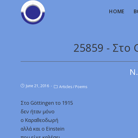
HOME
B
25859 - Στο 
Ν.
June 21, 2016
Articles
/
Poems
Στο Göttingen το 1915
δεν ήταν μόνο
ο Καραθεοδωρή
αλλά και ο Einstein
που είχε καλέσει