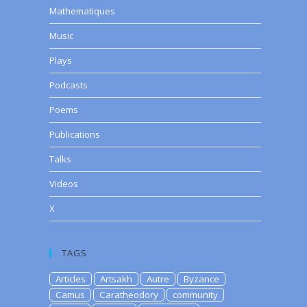
Mathematiques
Music
Plays
Podcasts
Poems
Publications
Talks
Videos
X
TAGS
Articles
Artsakh
Autre
Byzance
Camus
Caratheodory
community