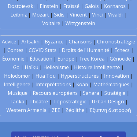
Dostoïevski
|
Einstein
|
Fraïssé
|
Galois
|
Kornaros
|
Leibniz
|
Mozart
|
Sidis
|
Vincent
|
Vinci
|
Vivaldi
|
Voltaire
|
Wittgenstein
Advice
|
Artsakh
|
Byzance
|
Chansons
|
Chronostratégie
|
Contes
|
COVID Stats
|
Droits de l'Humanité
|
Échecs
|
Économie
|
Éducation
|
Europe
|
Free Korea
|
Génocide
|
Go
|
Haïku
|
Hellénisme
|
Histoire Intelligente
|
Holodomor
|
Hua Tou
|
Hyperstructures
|
Innovation
|
Intelligence
|
Interprétations
|
Koan
|
Mathématiques
|
Musique
|
Recours européens
|
Sahara
|
Stratégie
|
Tanka
|
Théâtre
|
Topostratégie
|
Urban Design
|
Western Armenia
|
ZEE
|
Zéolithe
|
Έξυπνη διατροφή