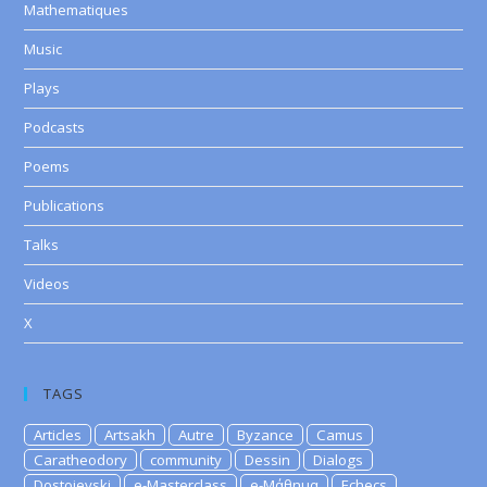
Mathematiques
Music
Plays
Podcasts
Poems
Publications
Talks
Videos
X
TAGS
Articles
Artsakh
Autre
Byzance
Camus
Caratheodory
community
Dessin
Dialogs
Dostoievski
e-Masterclass
e-Μάθημα
Echecs