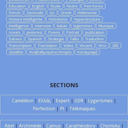
Education
English
Etude
Feutre
Free Korea
French
Genocide
Go
Greek
Hellenisme
Histoire Intelligente
Holodomor
Hyperstructure
Intelligence
Interview
Italian
lygerismes
Musique
novels
pinterest
Poems
Portrait
publication
Sahara
Spanish
Strategie
Talks
Traduction
Transcription
Translation
Video
Vincent
Vinci
ZEE
Zeolithe
Αναβαθμισμένη Ιστορία
Καταγραφή
SECTIONS
Caméléon
|
Ελλάς
|
Expert
|
GSR
|
Lygerismes
|
Perfection
|
PI
|
Télémaques
Abel
|
Archimède
|
Camus
|
Carathéodory
|
Chomsky
|