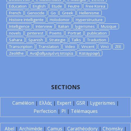
Education
English
Etude
Feutre
Free Korea
French
Genocide
Go
Greek
Hellenisme
Histoire Intelligente
Holodomor
Hyperstructure
Intelligence
Interview
Italian
lygerismes
Musique
novels
pinterest
Poems
Portrait
publication
Sahara
Spanish
Strategie
Talks
Traduction
Transcription
Translation
Video
Vincent
Vinci
ZEE
Zeolithe
Αναβαθμισμένη Ιστορία
Καταγραφή
SECTIONS
Caméléon
|
Ελλάς
|
Expert
|
GSR
|
Lygerismes
|
Perfection
|
PI
|
Télémaques
Abel
|
Archimède
|
Camus
|
Carathéodory
|
Chomsky
|