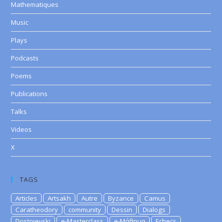
Mathematiques
Music
Plays
Podcasts
Poems
Publications
Talks
Videos
X
TAGS
Articles
Artsakh
Autre
Byzance
Camus
Caratheodory
community
Dessin
Dialogs
Dostoievski
e-Masterclass
e-Μάθημα
Echecs