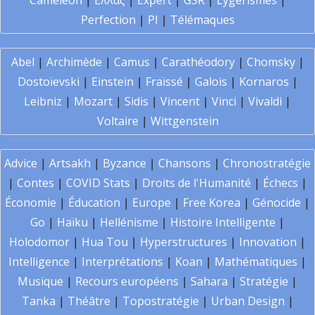
Caméléon
|
Ελλάς
|
Expert
|
GSR
|
Lygerismes
|
Perfection
|
PI
|
Télémaques
Abel
|
Archimède
|
Camus
|
Carathéodory
|
Chomsky
|
Dostoïevski
|
Einstein
|
Fraïssé
|
Galois
|
Kornaros
|
Leibniz
|
Mozart
|
Sidis
|
Vincent
|
Vinci
|
Vivaldi
|
Voltaire
|
Wittgenstein
Advice
|
Artsakh
|
Byzance
|
Chansons
|
Chronostratégie
|
Contes
|
COVID Stats
|
Droits de l'Humanité
|
Échecs
|
Économie
|
Éducation
|
Europe
|
Free Korea
|
Génocide
|
Go
|
Haïku
|
Hellénisme
|
Histoire Intelligente
|
Holodomor
|
Hua Tou
|
Hyperstructures
|
Innovation
|
Intelligence
|
Interprétations
|
Koan
|
Mathématiques
|
Musique
|
Recours européens
|
Sahara
|
Stratégie
|
Tanka
|
Théâtre
|
Topostratégie
|
Urban Design
|