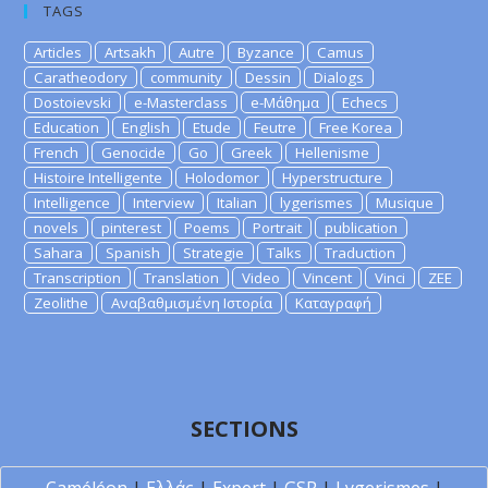
TAGS
Articles
Artsakh
Autre
Byzance
Camus
Caratheodory
community
Dessin
Dialogs
Dostoievski
e-Masterclass
e-Μάθημα
Echecs
Education
English
Etude
Feutre
Free Korea
French
Genocide
Go
Greek
Hellenisme
Histoire Intelligente
Holodomor
Hyperstructure
Intelligence
Interview
Italian
lygerismes
Musique
novels
pinterest
Poems
Portrait
publication
Sahara
Spanish
Strategie
Talks
Traduction
Transcription
Translation
Video
Vincent
Vinci
ZEE
Zeolithe
Αναβαθμισμένη Ιστορία
Καταγραφή
SECTIONS