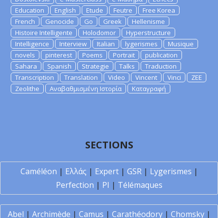
Education
English
Etude
Feutre
Free Korea
French
Genocide
Go
Greek
Hellenisme
Histoire Intelligente
Holodomor
Hyperstructure
Intelligence
Interview
Italian
lygerismes
Musique
novels
pinterest
Poems
Portrait
publication
Sahara
Spanish
Strategie
Talks
Traduction
Transcription
Translation
Video
Vincent
Vinci
ZEE
Zeolithe
Αναβαθμισμένη Ιστορία
Καταγραφή
SECTIONS
Caméléon
|
Ελλάς
|
Expert
|
GSR
|
Lygerismes
|
Perfection
|
PI
|
Télémaques
Abel
|
Archimède
|
Camus
|
Carathéodory
|
Chomsky
|