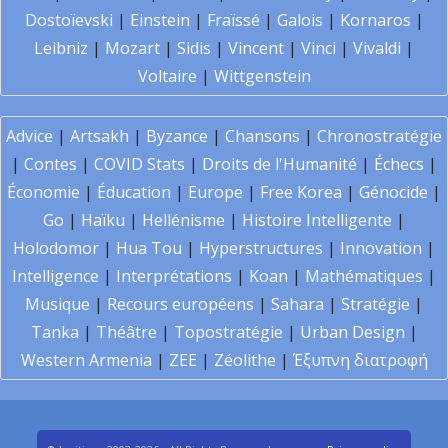
Dostoïevski
|
Einstein
|
Fraïssé
|
Galois
|
Kornaros
|
Leibniz
|
Mozart
|
Sidis
|
Vincent
|
Vinci
|
Vivaldi
|
Voltaire
|
Wittgenstein
Advice
|
Artsakh
|
Byzance
|
Chansons
|
Chronostratégie
|
Contes
|
COVID Stats
|
Droits de l'Humanité
|
Échecs
|
Économie
|
Éducation
|
Europe
|
Free Korea
|
Génocide
|
Go
|
Haïku
|
Hellénisme
|
Histoire Intelligente
|
Holodomor
|
Hua Tou
|
Hyperstructures
|
Innovation
|
Intelligence
|
Interprétations
|
Koan
|
Mathématiques
|
Musique
|
Recours européens
|
Sahara
|
Stratégie
|
Tanka
|
Théâtre
|
Topostratégie
|
Urban Design
|
Western Armenia
|
ZEE
|
Zéolithe
|
Έξυπνη διατροφή