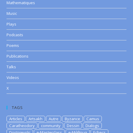
Mathematiques
Music
Plays
Podcasts
Poems
Publications
Talks
Videos
X
TAGS
Articles
Artsakh
Autre
Byzance
Camus
Caratheodory
community
Dessin
Dialogs
Dostoievski
e-Masterclass
e-Μάθημα
Echecs