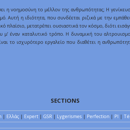
ει η νοημοσύνη το μέλλον της ανθρωπότητας; Η γενίκευ
. Αυτή η ιδιότητα, που συνδέεται ριζικά με την εμπάθε
ικό πλαίσιο, μετατρέπει ουσιαστικά τον κόσμο, διότι εισάγ
ου μ’ έναν καταλυτικό τρόπο. Η δυναμική του αλτρουισμ
ναι το ισχυρότερο εργαλείο που διαθέτει η ανθρωπότητ
SECTIONS
n
|
Ελλάς
|
Expert
|
GSR
|
Lygerismes
|
Perfection
|
PI
|
Té