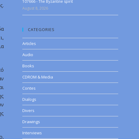
107666 - The Byzantine spirit
ς.
August 8, 2026
δα
CATEGORIES
ι,
Articles
ια
Audio
Books
πό
CDROM & Media
αν
αι
Contes
ης
Dialogs
ων
Divers
ης
Drawings
Interviews
ο,