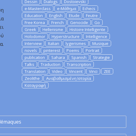
Dessin
Dialogs
Dostoievski
e-Masterclass
e-Μάθημα
Echecs
ση
Education
English
Etude
Feutre
ια
Free Korea
French
Genocide
Go
ει
Greek
Hellenisme
Histoire Intelligente
ού
Holodomor
Hyperstructure
Intelligence
α.
Interview
Italian
lygerismes
Musique
novels
pinterest
Poems
Portrait
publication
Sahara
Spanish
Strategie
Talks
Traduction
Transcription
Translation
Video
Vincent
Vinci
ZEE
Zeolithe
Αναβαθμισμένη Ιστορία
Καταγραφή
lémaques