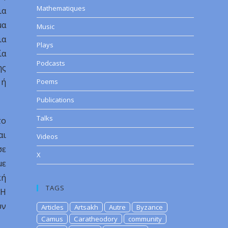
Mathematiques
ια
μα
Music
ια
Plays
ία
Podcasts
ης
 ή
Poems
Publications
Talks
το
αι
Videos
σε
X
με
κή
TAGS
 Η
υν
Articles
Artsakh
Autre
Byzance
Camus
Caratheodory
community