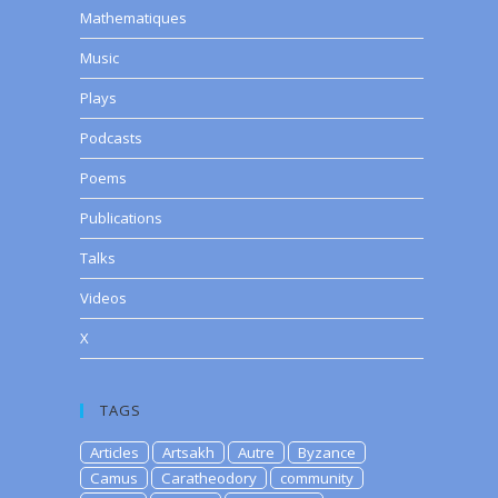
Mathematiques
Music
Plays
Podcasts
Poems
Publications
Talks
Videos
X
TAGS
Articles
Artsakh
Autre
Byzance
Camus
Caratheodory
community