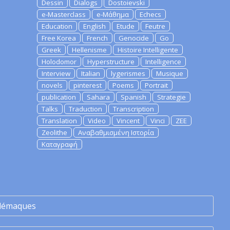
Dessin
Dialogs
Dostoievski
e-Masterclass
e-Μάθημα
Echecs
Education
English
Etude
Feutre
Free Korea
French
Genocide
Go
Greek
Hellenisme
Histoire Intelligente
Holodomor
Hyperstructure
Intelligence
Interview
Italian
lygerismes
Musique
novels
pinterest
Poems
Portrait
publication
Sahara
Spanish
Strategie
Talks
Traduction
Transcription
Translation
Video
Vincent
Vinci
ZEE
Zeolithe
Αναβαθμισμένη Ιστορία
Καταγραφή
lémaques