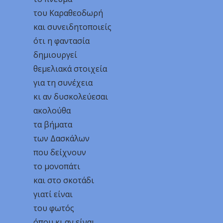
του Καραθεοδωρή
και συνειδητοποιείς
ότι η φαντασία
δημιουργεί
θεμελιακά στοιχεία
για τη συνέχεια
κι αν δυσκολεύεσαι
ακολούθα
τα βήματα
των Δασκάλων
που δείχνουν
το μονοπάτι
και στο σκοτάδι
γιατί είναι
του φωτός
όπου κι αν είναι