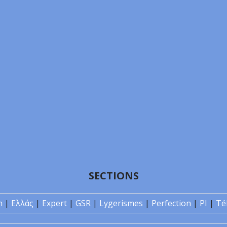
SECTIONS
n
|
Ελλάς
|
Expert
|
GSR
|
Lygerismes
|
Perfection
|
PI
|
Té