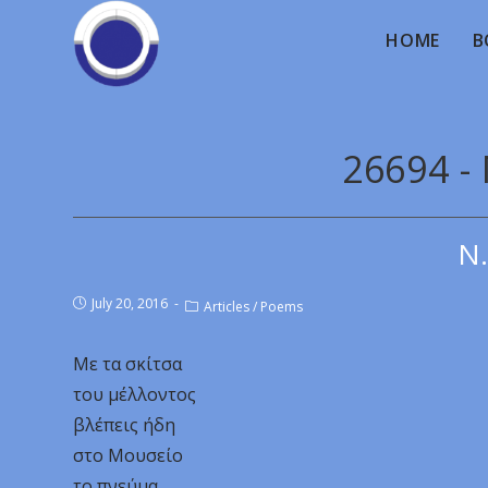
HOME
B
26694 -
Ν.
July 20, 2016
Articles
/
Poems
Με τα σκίτσα
του μέλλοντος
βλέπεις ήδη
στο Μουσείο
το πνεύμα