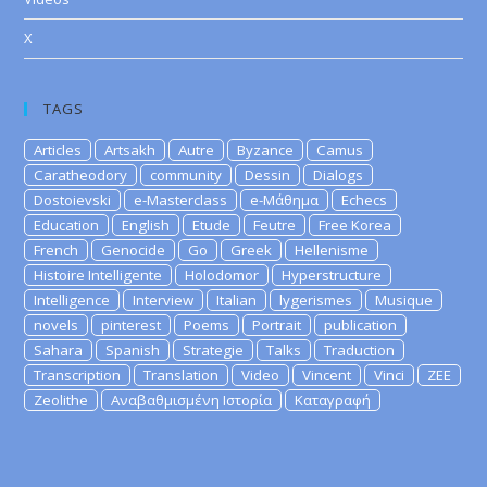
X
TAGS
Articles
Artsakh
Autre
Byzance
Camus
Caratheodory
community
Dessin
Dialogs
Dostoievski
e-Masterclass
e-Μάθημα
Echecs
Education
English
Etude
Feutre
Free Korea
French
Genocide
Go
Greek
Hellenisme
Histoire Intelligente
Holodomor
Hyperstructure
Intelligence
Interview
Italian
lygerismes
Musique
novels
pinterest
Poems
Portrait
publication
Sahara
Spanish
Strategie
Talks
Traduction
Transcription
Translation
Video
Vincent
Vinci
ZEE
Zeolithe
Αναβαθμισμένη Ιστορία
Καταγραφή