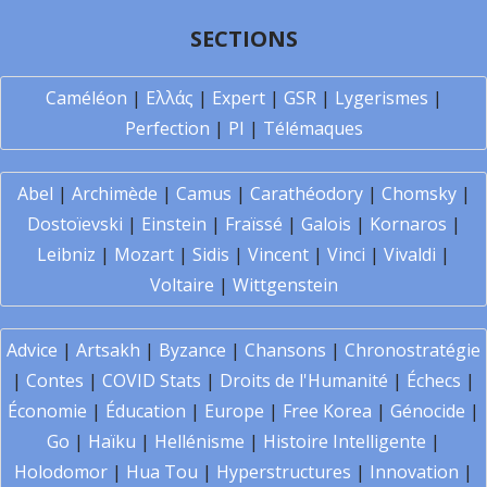
SECTIONS
Caméléon
|
Ελλάς
|
Expert
|
GSR
|
Lygerismes
|
Perfection
|
PI
|
Télémaques
Abel
|
Archimède
|
Camus
|
Carathéodory
|
Chomsky
|
Dostoïevski
|
Einstein
|
Fraïssé
|
Galois
|
Kornaros
|
Leibniz
|
Mozart
|
Sidis
|
Vincent
|
Vinci
|
Vivaldi
|
Voltaire
|
Wittgenstein
Advice
|
Artsakh
|
Byzance
|
Chansons
|
Chronostratégie
|
Contes
|
COVID Stats
|
Droits de l'Humanité
|
Échecs
|
Économie
|
Éducation
|
Europe
|
Free Korea
|
Génocide
|
Go
|
Haïku
|
Hellénisme
|
Histoire Intelligente
|
Holodomor
|
Hua Tou
|
Hyperstructures
|
Innovation
|