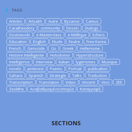
TAGS
Articles
Artsakh
Autre
Byzance
Camus
Caratheodory
community
Dessin
Dialogs
Dostoievski
e-Masterclass
e-Μάθημα
Echecs
Education
English
Etude
Feutre
Free Korea
French
Genocide
Go
Greek
Hellenisme
Histoire Intelligente
Holodomor
Hyperstructure
Intelligence
Interview
Italian
lygerismes
Musique
novels
pinterest
Poems
Portrait
publication
Sahara
Spanish
Strategie
Talks
Traduction
Transcription
Translation
Video
Vincent
Vinci
ZEE
Zeolithe
Αναβαθμισμένη Ιστορία
Καταγραφή
SECTIONS