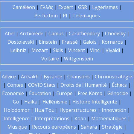
Caméléon
|
Ελλάς
|
Expert
|
GSR
|
Lygerismes
|
Perfection
|
PI
|
Télémaques
Abel
|
Archimède
|
Camus
|
Carathéodory
|
Chomsky
|
Dostoïevski
|
Einstein
|
Fraïssé
|
Galois
|
Kornaros
|
Leibniz
|
Mozart
|
Sidis
|
Vincent
|
Vinci
|
Vivaldi
|
Voltaire
|
Wittgenstein
Advice
|
Artsakh
|
Byzance
|
Chansons
|
Chronostratégie
|
Contes
|
COVID Stats
|
Droits de l'Humanité
|
Échecs
|
Économie
|
Éducation
|
Europe
|
Free Korea
|
Génocide
|
Go
|
Haïku
|
Hellénisme
|
Histoire Intelligente
|
Holodomor
|
Hua Tou
|
Hyperstructures
|
Innovation
|
Intelligence
|
Interprétations
|
Koan
|
Mathématiques
|
Musique
|
Recours européens
|
Sahara
|
Stratégie
|