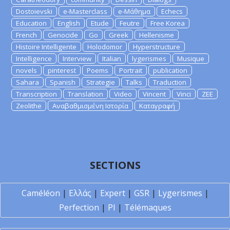
Dostoievski
e-Masterclass
e-Μάθημα
Echecs
Education
English
Etude
Feutre
Free Korea
French
Genocide
Go
Greek
Hellenisme
Histoire Intelligente
Holodomor
Hyperstructure
Intelligence
Interview
Italian
lygerismes
Musique
novels
pinterest
Poems
Portrait
publication
Sahara
Spanish
Strategie
Talks
Traduction
Transcription
Translation
Video
Vincent
Vinci
ZEE
Zeolithe
Αναβαθμισμένη Ιστορία
Καταγραφή
SECTIONS
Caméléon
|
Ελλάς
|
Expert
|
GSR
|
Lygerismes
|
Perfection
|
PI
|
Télémaques