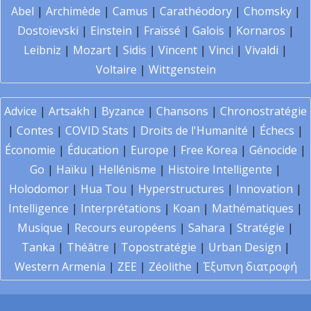
Abel
|
Archimède
|
Camus
|
Carathéodory
|
Chomsky
|
Dostoïevski
|
Einstein
|
Fraïssé
|
Galois
|
Kornaros
|
Leibniz
|
Mozart
|
Sidis
|
Vincent
|
Vinci
|
Vivaldi
|
Voltaire
|
Wittgenstein
Advice
|
Artsakh
|
Byzance
|
Chansons
|
Chronostratégie
|
Contes
|
COVID Stats
|
Droits de l'Humanité
|
Échecs
|
Économie
|
Éducation
|
Europe
|
Free Korea
|
Génocide
|
Go
|
Haïku
|
Hellénisme
|
Histoire Intelligente
|
Holodomor
|
Hua Tou
|
Hyperstructures
|
Innovation
|
Intelligence
|
Interprétations
|
Koan
|
Mathématiques
|
Musique
|
Recours européens
|
Sahara
|
Stratégie
|
Tanka
|
Théâtre
|
Topostratégie
|
Urban Design
|
Western Armenia
|
ZEE
|
Zéolithe
|
Έξυπνη διατροφή