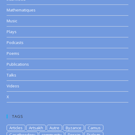
Mathematiques
Music
Plays
Podcasts
Poems
Publications
Talks
Videos
X
TAGS
Articles
Artsakh
Autre
Byzance
Camus
Caratheodory
community
Dessin
Dialogs