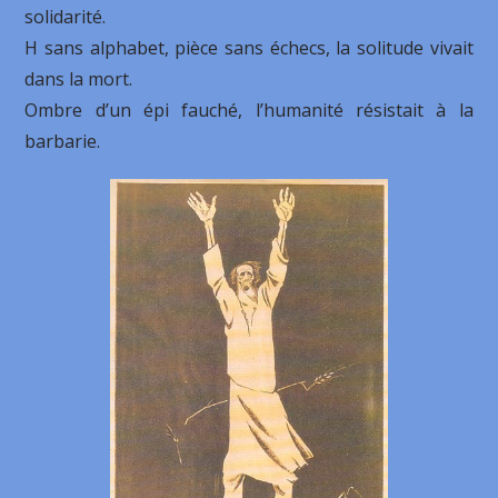
solidarité.
H sans alphabet, pièce sans échecs, la solitude vivait
dans la mort.
Ombre d’un épi fauché, l’humanité résistait à la
barbarie.