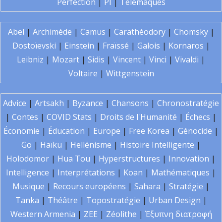
Perfection
|
PI
|
Télémaques
Abel
|
Archimède
|
Camus
|
Carathéodory
|
Chomsky
|
Dostoïevski
|
Einstein
|
Fraïssé
|
Galois
|
Kornaros
|
Leibniz
|
Mozart
|
Sidis
|
Vincent
|
Vinci
|
Vivaldi
|
Voltaire
|
Wittgenstein
Advice
|
Artsakh
|
Byzance
|
Chansons
|
Chronostratégie
|
Contes
|
COVID Stats
|
Droits de l'Humanité
|
Échecs
|
Économie
|
Éducation
|
Europe
|
Free Korea
|
Génocide
|
Go
|
Haïku
|
Hellénisme
|
Histoire Intelligente
|
Holodomor
|
Hua Tou
|
Hyperstructures
|
Innovation
|
Intelligence
|
Interprétations
|
Koan
|
Mathématiques
|
Musique
|
Recours européens
|
Sahara
|
Stratégie
|
Tanka
|
Théâtre
|
Topostratégie
|
Urban Design
|
Western Armenia
|
ZEE
|
Zéolithe
|
Έξυπνη διατροφή