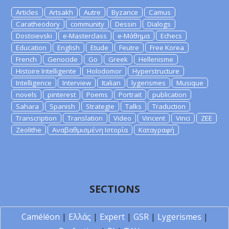
Articles
Artsakh
Autre
Byzance
Camus
Caratheodory
community
Dessin
Dialogs
Dostoievski
e-Masterclass
e-Μάθημα
Echecs
Education
English
Etude
Feutre
Free Korea
French
Genocide
Go
Greek
Hellenisme
Histoire Intelligente
Holodomor
Hyperstructure
Intelligence
Interview
Italian
lygerismes
Musique
novels
pinterest
Poems
Portrait
publication
Sahara
Spanish
Strategie
Talks
Traduction
Transcription
Translation
Video
Vincent
Vinci
ZEE
Zeolithe
Αναβαθμισμένη Ιστορία
Καταγραφή
SECTIONS
Caméléon
|
Ελλάς
|
Expert
|
GSR
|
Lygerismes
|