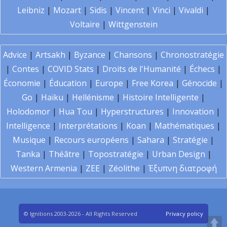
Leibniz
|
Mozart
|
Sidis
|
Vincent
|
Vinci
|
Vivaldi
|
Voltaire
|
Wittgenstein
Advice
|
Artsakh
|
Byzance
|
Chansons
|
Chronostratégie
|
Contes
|
COVID Stats
|
Droits de l'Humanité
|
Échecs
|
Économie
|
Éducation
|
Europe
|
Free Korea
|
Génocide
|
Go
|
Haïku
|
Hellénisme
|
Histoire Intelligente
|
Holodomor
|
Hua Tou
|
Hyperstructures
|
Innovation
|
Intelligence
|
Interprétations
|
Koan
|
Mathématiques
|
Musique
|
Recours européens
|
Sahara
|
Stratégie
|
Tanka
|
Théâtre
|
Topostratégie
|
Urban Design
|
Western Armenia
|
ZEE
|
Zéolithe
|
Έξυπνη διατροφή
© Ignitions 2003-2026 - All Rights Reserved
Privacy policy