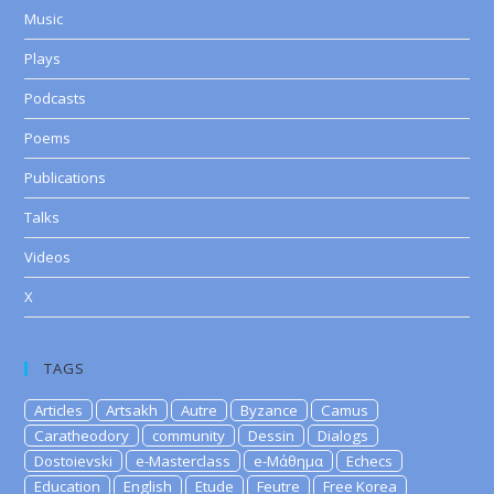
Music
Plays
Podcasts
Poems
Publications
Talks
Videos
X
TAGS
Articles
Artsakh
Autre
Byzance
Camus
Caratheodory
community
Dessin
Dialogs
Dostoievski
e-Masterclass
e-Μάθημα
Echecs
Education
English
Etude
Feutre
Free Korea