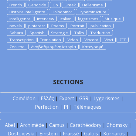
French
Genocide
Go
Greek
Hellenisme
Histoire Intelligente
Holodomor
Hyperstructure
Intelligence
Interview
Italian
lygerismes
Musique
novels
pinterest
Poems
Portrait
publication
Sahara
Spanish
Strategie
Talks
Traduction
Transcription
Translation
Video
Vincent
Vinci
ZEE
Zeolithe
Αναβαθμισμένη Ιστορία
Καταγραφή
SECTIONS
Caméléon
|
Ελλάς
|
Expert
|
GSR
|
Lygerismes
|
Perfection
|
PI
|
Télémaques
Abel
|
Archimède
|
Camus
|
Carathéodory
|
Chomsky
|
Dostoïevski
|
Einstein
|
Fraïssé
|
Galois
|
Kornaros
|