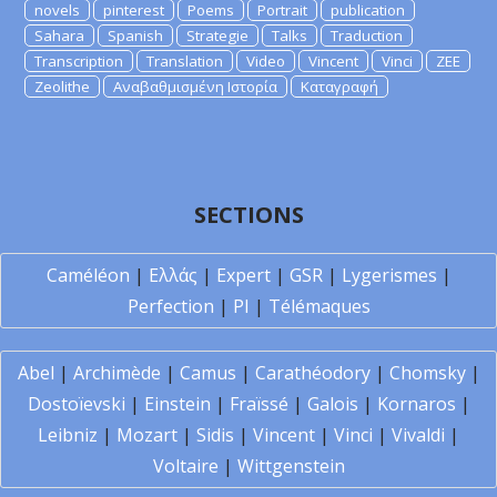
novels
pinterest
Poems
Portrait
publication
Sahara
Spanish
Strategie
Talks
Traduction
Transcription
Translation
Video
Vincent
Vinci
ZEE
Zeolithe
Αναβαθμισμένη Ιστορία
Καταγραφή
SECTIONS
Caméléon
|
Ελλάς
|
Expert
|
GSR
|
Lygerismes
|
Perfection
|
PI
|
Télémaques
Abel
|
Archimède
|
Camus
|
Carathéodory
|
Chomsky
|
Dostoïevski
|
Einstein
|
Fraïssé
|
Galois
|
Kornaros
|
Leibniz
|
Mozart
|
Sidis
|
Vincent
|
Vinci
|
Vivaldi
|
Voltaire
|
Wittgenstein