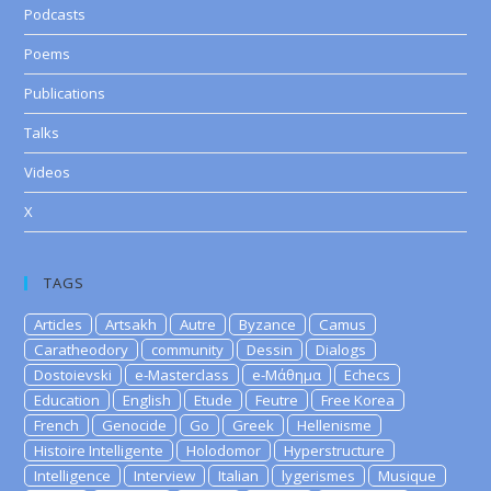
Podcasts
Poems
Publications
Talks
Videos
X
TAGS
Articles
Artsakh
Autre
Byzance
Camus
Caratheodory
community
Dessin
Dialogs
Dostoievski
e-Masterclass
e-Μάθημα
Echecs
Education
English
Etude
Feutre
Free Korea
French
Genocide
Go
Greek
Hellenisme
Histoire Intelligente
Holodomor
Hyperstructure
Intelligence
Interview
Italian
lygerismes
Musique