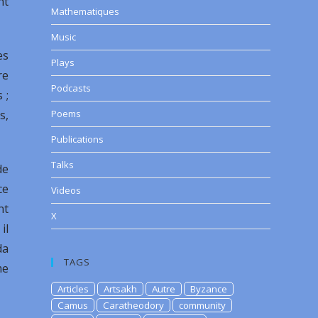
nt
Mathematiques
Music
es
Plays
re
Podcasts
 ;
s,
Poems
Publications
Talks
de
ce
Videos
nt
X
il
da
TAGS
me
Articles
Artsakh
Autre
Byzance
Camus
Caratheodory
community