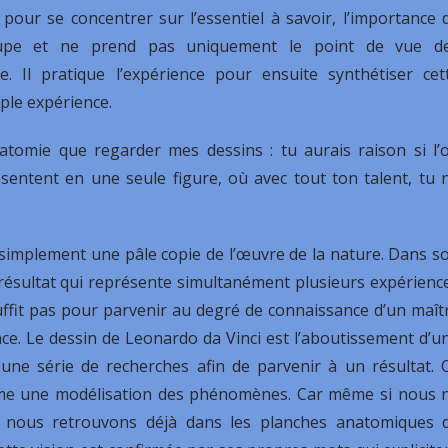
s pour se concentrer sur l’essentiel à savoir, l’importance 
s dupe et ne prend pas uniquement le point de vue d
 Il pratique l’expérience pour ensuite synthétiser cet
mple expérience.
natomie que regarder mes dessins : tu aurais raison si l’
ésentent en une seule figure, où avec tout ton talent, tu 
s simplement une pâle copie de l’œuvre de la nature. Dans s
un résultat qui représente simultanément plusieurs expérienc
uffit pas pour parvenir au degré de connaissance d’un maît
nce. Le dessin de Leonardo da Vinci est l’aboutissement d’u
e une série de recherches afin de parvenir à un résultat. 
ême une modélisation des phénomènes. Car même si nous 
, nous retrouvons déjà dans les planches anatomiques 