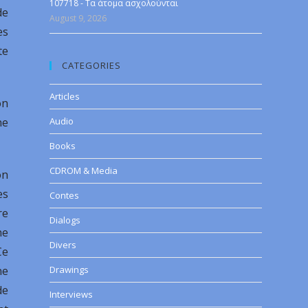
107718 - Τα άτομα ασχολούνται
de
August 9, 2026
es
te
CATEGORIES
Articles
on
ne
Audio
Books
CDROM & Media
on
es
Contes
re
Dialogs
ne
Divers
Ce
ne
Drawings
de
Interviews