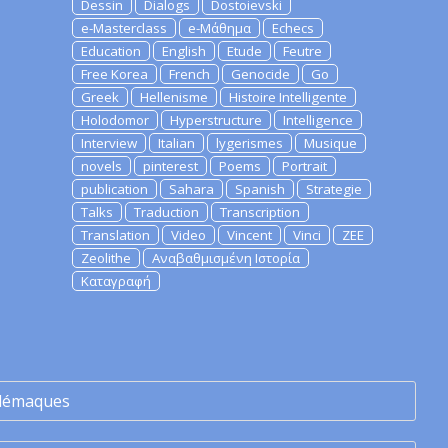
Dessin
Dialogs
Dostoievski
e-Masterclass
e-Μάθημα
Echecs
Education
English
Etude
Feutre
Free Korea
French
Genocide
Go
Greek
Hellenisme
Histoire Intelligente
Holodomor
Hyperstructure
Intelligence
Interview
Italian
lygerismes
Musique
novels
pinterest
Poems
Portrait
publication
Sahara
Spanish
Strategie
Talks
Traduction
Transcription
Translation
Video
Vincent
Vinci
ZEE
Zeolithe
Αναβαθμισμένη Ιστορία
Καταγραφή
lémaques