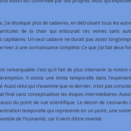
ette vision est confirmée par ses propres mots qui explicite
 j’ai disséqué plus de cadavres, en détruisant tous les autr
articules de la chair qui entourait ces veines sans aut
 capillaires. Un seul cadavre ne durait pas assez longtemps
 arriver à une connaissance complète. Ce que j’ai fait deux foi
st remarquable c’est qu’il fait de plus intervenir la notion 
éremption. Il existe une limite temporelle dans l’expérien
al. Aussi celui qui n’examine que ce dernier, n’est pas conscie
tat final sans conceptualiser les étapes intermédiaires. Aussi 
aussi du point de vue scientifique. Le dessin de Leonardo 
centration temporelle qui représente en un point, une som
emble de l’humanité, car il vient d’être inventé.