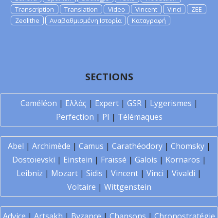
Transcription
Translation
Video
Vincent
Vinci
ZEE
Zeolithe
Αναβαθμισμένη Ιστορία
Καταγραφή
SECTIONS
Caméléon
|
Ελλάς
|
Expert
|
GSR
|
Lygerismes
|
Perfection
|
PI
|
Télémaques
Abel
|
Archimède
|
Camus
|
Carathéodory
|
Chomsky
|
Dostoïevski
|
Einstein
|
Fraïssé
|
Galois
|
Kornaros
|
Leibniz
|
Mozart
|
Sidis
|
Vincent
|
Vinci
|
Vivaldi
|
Voltaire
|
Wittgenstein
Advice
|
Artsakh
|
Byzance
|
Chansons
|
Chronostratégie