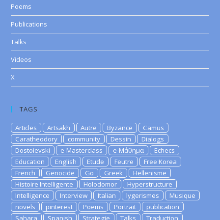
Poems
Publications
Talks
Videos
X
TAGS
Articles
Artsakh
Autre
Byzance
Camus
Caratheodory
community
Dessin
Dialogs
Dostoievski
e-Masterclass
e-Μάθημα
Echecs
Education
English
Etude
Feutre
Free Korea
French
Genocide
Go
Greek
Hellenisme
Histoire Intelligente
Holodomor
Hyperstructure
Intelligence
Interview
Italian
lygerismes
Musique
novels
pinterest
Poems
Portrait
publication
Sahara
Spanish
Strategie
Talks
Traduction