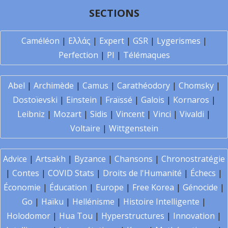
SECTIONS
Caméléon
|
Ελλάς
|
Expert
|
GSR
|
Lygerismes
|
Perfection
|
PI
|
Télémaques
Abel
|
Archimède
|
Camus
|
Carathéodory
|
Chomsky
|
Dostoïevski
|
Einstein
|
Fraïssé
|
Galois
|
Kornaros
|
Leibniz
|
Mozart
|
Sidis
|
Vincent
|
Vinci
|
Vivaldi
|
Voltaire
|
Wittgenstein
Advice
|
Artsakh
|
Byzance
|
Chansons
|
Chronostratégie
|
Contes
|
COVID Stats
|
Droits de l'Humanité
|
Échecs
|
Économie
|
Éducation
|
Europe
|
Free Korea
|
Génocide
|
Go
|
Haïku
|
Hellénisme
|
Histoire Intelligente
|
Holodomor
|
Hua Tou
|
Hyperstructures
|
Innovation
|