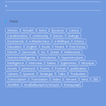
X
TAGS
Articles
Artsakh
Autre
Byzance
Camus
Caratheodory
community
Dessin
Dialogs
Dostoievski
e-Masterclass
e-Μάθημα
Echecs
Education
English
Etude
Feutre
Free Korea
French
Genocide
Go
Greek
Hellenisme
Histoire Intelligente
Holodomor
Hyperstructure
Intelligence
Interview
Italian
lygerismes
Musique
novels
pinterest
Poems
Portrait
publication
Sahara
Spanish
Strategie
Talks
Traduction
Transcription
Translation
Video
Vincent
Vinci
ZEE
Zeolithe
Αναβαθμισμένη Ιστορία
Καταγραφή