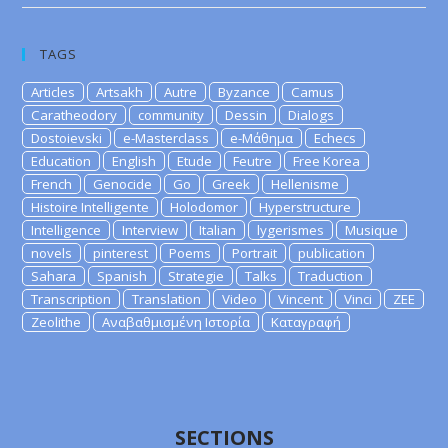
TAGS
Articles
Artsakh
Autre
Byzance
Camus
Caratheodory
community
Dessin
Dialogs
Dostoievski
e-Masterclass
e-Μάθημα
Echecs
Education
English
Etude
Feutre
Free Korea
French
Genocide
Go
Greek
Hellenisme
Histoire Intelligente
Holodomor
Hyperstructure
Intelligence
Interview
Italian
lygerismes
Musique
novels
pinterest
Poems
Portrait
publication
Sahara
Spanish
Strategie
Talks
Traduction
Transcription
Translation
Video
Vincent
Vinci
ZEE
Zeolithe
Αναβαθμισμένη Ιστορία
Καταγραφή
SECTIONS