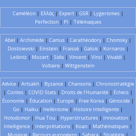
Caméléon
|
Ελλάς
|
Expert
|
GSR
|
Lygerismes
|
Perfection
|
PI
|
Télémaques
Abel
|
Archimède
|
Camus
|
Carathéodory
|
Chomsky
|
Dostoïevski
|
Einstein
|
Fraïssé
|
Galois
|
Kornaros
|
Leibniz
|
Mozart
|
Sidis
|
Vincent
|
Vinci
|
Vivaldi
|
Voltaire
|
Wittgenstein
Advice
|
Artsakh
|
Byzance
|
Chansons
|
Chronostratégie
|
Contes
|
COVID Stats
|
Droits de l'Humanité
|
Échecs
|
Économie
|
Éducation
|
Europe
|
Free Korea
|
Génocide
|
Go
|
Haïku
|
Hellénisme
|
Histoire Intelligente
|
Holodomor
|
Hua Tou
|
Hyperstructures
|
Innovation
|
Intelligence
|
Interprétations
|
Koan
|
Mathématiques
|
Musique
|
Recours européens
|
Sahara
|
Stratégie
|