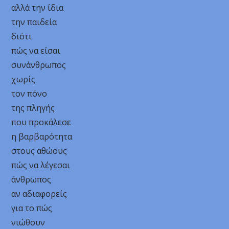
αλλά την ίδια
την παιδεία
διότι
πώς να είσαι
συνάνθρωπος
χωρίς
τον πόνο
της πληγής
που προκάλεσε
η βαρβαρότητα
στους αθώους
πώς να λέγεσαι
άνθρωπος
αν αδιαφορείς
για το πώς
νιώθουν