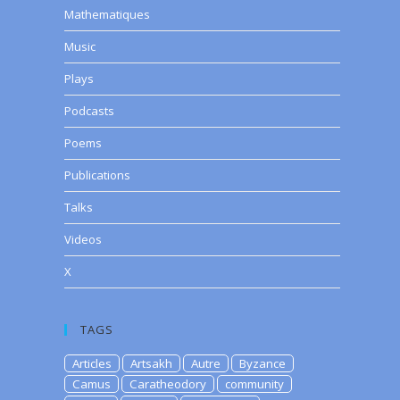
Mathematiques
Music
Plays
Podcasts
Poems
Publications
Talks
Videos
X
TAGS
Articles
Artsakh
Autre
Byzance
Camus
Caratheodory
community