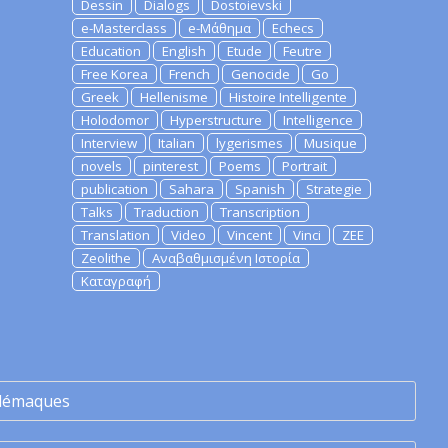
Dessin
Dialogs
Dostoievski
e-Masterclass
e-Μάθημα
Echecs
Education
English
Etude
Feutre
Free Korea
French
Genocide
Go
Greek
Hellenisme
Histoire Intelligente
Holodomor
Hyperstructure
Intelligence
Interview
Italian
lygerismes
Musique
novels
pinterest
Poems
Portrait
publication
Sahara
Spanish
Strategie
Talks
Traduction
Transcription
Translation
Video
Vincent
Vinci
ZEE
Zeolithe
Αναβαθμισμένη Ιστορία
Καταγραφή
lémaques