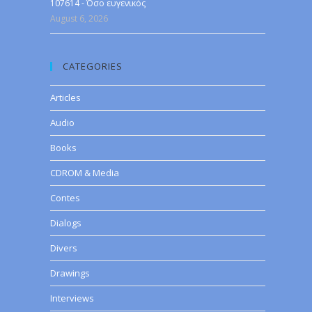
107614 - Όσο ευγενικός
August 6, 2026
CATEGORIES
Articles
Audio
Books
CDROM & Media
Contes
Dialogs
Divers
Drawings
Interviews