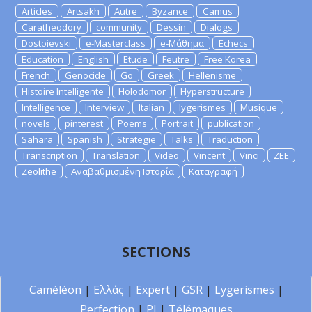
Articles
Artsakh
Autre
Byzance
Camus
Caratheodory
community
Dessin
Dialogs
Dostoievski
e-Masterclass
e-Μάθημα
Echecs
Education
English
Etude
Feutre
Free Korea
French
Genocide
Go
Greek
Hellenisme
Histoire Intelligente
Holodomor
Hyperstructure
Intelligence
Interview
Italian
lygerismes
Musique
novels
pinterest
Poems
Portrait
publication
Sahara
Spanish
Strategie
Talks
Traduction
Transcription
Translation
Video
Vincent
Vinci
ZEE
Zeolithe
Αναβαθμισμένη Ιστορία
Καταγραφή
SECTIONS
Caméléon
|
Ελλάς
|
Expert
|
GSR
|
Lygerismes
|
Perfection
|
PI
|
Télémaques