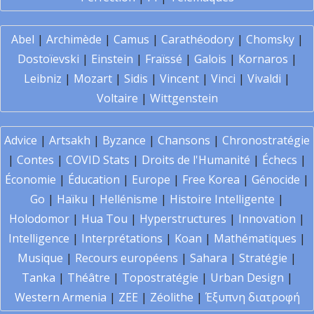
Abel
|
Archimède
|
Camus
|
Carathéodory
|
Chomsky
|
Dostoïevski
|
Einstein
|
Fraïssé
|
Galois
|
Kornaros
|
Leibniz
|
Mozart
|
Sidis
|
Vincent
|
Vinci
|
Vivaldi
|
Voltaire
|
Wittgenstein
Advice
|
Artsakh
|
Byzance
|
Chansons
|
Chronostratégie
|
Contes
|
COVID Stats
|
Droits de l'Humanité
|
Échecs
|
Économie
|
Éducation
|
Europe
|
Free Korea
|
Génocide
|
Go
|
Haïku
|
Hellénisme
|
Histoire Intelligente
|
Holodomor
|
Hua Tou
|
Hyperstructures
|
Innovation
|
Intelligence
|
Interprétations
|
Koan
|
Mathématiques
|
Musique
|
Recours européens
|
Sahara
|
Stratégie
|
Tanka
|
Théâtre
|
Topostratégie
|
Urban Design
|
Western Armenia
|
ZEE
|
Zéolithe
|
Έξυπνη διατροφή