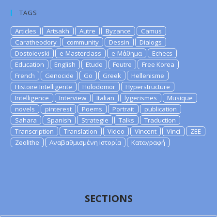
TAGS
Articles
Artsakh
Autre
Byzance
Camus
Caratheodory
community
Dessin
Dialogs
Dostoievski
e-Masterclass
e-Μάθημα
Echecs
Education
English
Etude
Feutre
Free Korea
French
Genocide
Go
Greek
Hellenisme
Histoire Intelligente
Holodomor
Hyperstructure
Intelligence
Interview
Italian
lygerismes
Musique
novels
pinterest
Poems
Portrait
publication
Sahara
Spanish
Strategie
Talks
Traduction
Transcription
Translation
Video
Vincent
Vinci
ZEE
Zeolithe
Αναβαθμισμένη Ιστορία
Καταγραφή
SECTIONS