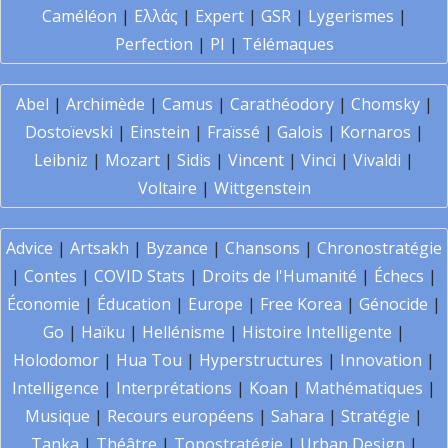
Caméléon
|
Ελλάς
|
Expert
|
GSR
|
Lygerismes
|
Perfection
|
PI
|
Télémaques
Abel
|
Archimède
|
Camus
|
Carathéodory
|
Chomsky
|
Dostoïevski
|
Einstein
|
Fraïssé
|
Galois
|
Kornaros
|
Leibniz
|
Mozart
|
Sidis
|
Vincent
|
Vinci
|
Vivaldi
|
Voltaire
|
Wittgenstein
Advice
|
Artsakh
|
Byzance
|
Chansons
|
Chronostratégie
|
Contes
|
COVID Stats
|
Droits de l'Humanité
|
Échecs
|
Économie
|
Éducation
|
Europe
|
Free Korea
|
Génocide
|
Go
|
Haïku
|
Hellénisme
|
Histoire Intelligente
|
Holodomor
|
Hua Tou
|
Hyperstructures
|
Innovation
|
Intelligence
|
Interprétations
|
Koan
|
Mathématiques
|
Musique
|
Recours européens
|
Sahara
|
Stratégie
|
Tanka
|
Théâtre
|
Topostratégie
|
Urban Design
|