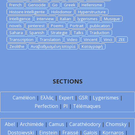
French
Genocide
Go
Greek
Hellenisme
Histoire Intelligente
Holodomor
Hyperstructure
Intelligence
Interview
Italian
lygerismes
Musique
novels
pinterest
Poems
Portrait
publication
Sahara
Spanish
Strategie
Talks
Traduction
Transcription
Translation
Video
Vincent
Vinci
ZEE
Zeolithe
Αναβαθμισμένη Ιστορία
Καταγραφή
SECTIONS
Caméléon
|
Ελλάς
|
Expert
|
GSR
|
Lygerismes
|
Perfection
|
PI
|
Télémaques
Abel
|
Archimède
|
Camus
|
Carathéodory
|
Chomsky
|
Dostoïevski
|
Einstein
|
Fraïssé
|
Galois
|
Kornaros
|