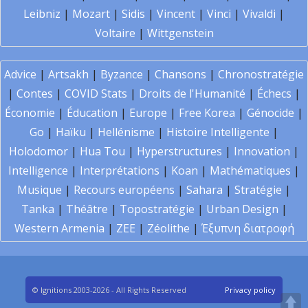
Leibniz
|
Mozart
|
Sidis
|
Vincent
|
Vinci
|
Vivaldi
|
Voltaire
|
Wittgenstein
Advice
|
Artsakh
|
Byzance
|
Chansons
|
Chronostratégie
|
Contes
|
COVID Stats
|
Droits de l'Humanité
|
Échecs
|
Économie
|
Éducation
|
Europe
|
Free Korea
|
Génocide
|
Go
|
Haïku
|
Hellénisme
|
Histoire Intelligente
|
Holodomor
|
Hua Tou
|
Hyperstructures
|
Innovation
|
Intelligence
|
Interprétations
|
Koan
|
Mathématiques
|
Musique
|
Recours européens
|
Sahara
|
Stratégie
|
Tanka
|
Théâtre
|
Topostratégie
|
Urban Design
|
Western Armenia
|
ZEE
|
Zéolithe
|
Έξυπνη διατροφή
© Ignitions 2003-2026 - All Rights Reserved
Privacy policy