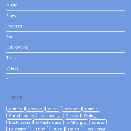
Music
Plays
Podcasts
Poems
Publications
Talks
Videos
X
TAGS
Articles
Artsakh
Autre
Byzance
Camus
Caratheodory
community
Dessin
Dialogs
Dostoievski
e-Masterclass
e-Μάθημα
Echecs
Education
English
Etude
Feutre
Free Korea