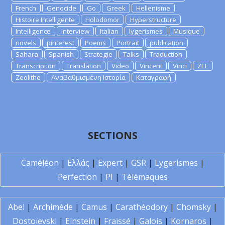
French
Genocide
Go
Greek
Hellenisme
Histoire Intelligente
Holodomor
Hyperstructure
Intelligence
Interview
Italian
lygerismes
Musique
novels
pinterest
Poems
Portrait
publication
Sahara
Spanish
Strategie
Talks
Traduction
Transcription
Translation
Video
Vincent
Vinci
ZEE
Zeolithe
Αναβαθμισμένη Ιστορία
Καταγραφή
SECTIONS
Caméléon
|
Ελλάς
|
Expert
|
GSR
|
Lygerismes
|
Perfection
|
PI
|
Télémaques
Abel
|
Archimède
|
Camus
|
Carathéodory
|
Chomsky
|
Dostoïevski
|
Einstein
|
Fraïssé
|
Galois
|
Kornaros
|