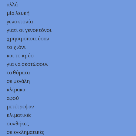
αλλά
μία λευκή
γενοκτονία
γιατί οι γενοκτόνοι
χρησιμοποιούσαν
το χιόνι
και το κρύο
για να σκοτώσουν
τα θύματα
σε μεγάλη
κλίμακα
αφού
μετέτρεψαν
κλιματικές
συνθήκες
σε εγκληματικές