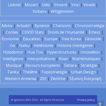
Leibniz
|
Mozart
|
Sidis
|
Vincent
|
Vinci
|
Vivaldi
|
Voltaire
|
Wittgenstein
Advice
|
Artsakh
|
Byzance
|
Chansons
|
Chronostratégie
|
Contes
|
COVID Stats
|
Droits de l'Humanité
|
Échecs
|
Économie
|
Éducation
|
Europe
|
Free Korea
|
Génocide
|
Go
|
Haïku
|
Hellénisme
|
Histoire Intelligente
|
Holodomor
|
Hua Tou
|
Hyperstructures
|
Innovation
|
Intelligence
|
Interprétations
|
Koan
|
Mathématiques
|
Musique
|
Recours européens
|
Sahara
|
Stratégie
|
Tanka
|
Théâtre
|
Topostratégie
|
Urban Design
|
Western Armenia
|
ZEE
|
Zéolithe
|
Έξυπνη διατροφή
© Ignitions 2003-2026 - All Rights Reserved
Privacy policy