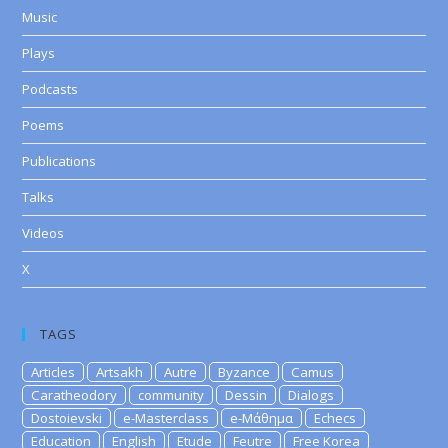
Music
Plays
Podcasts
Poems
Publications
Talks
Videos
X
TAGS
Articles
Artsakh
Autre
Byzance
Camus
Caratheodory
community
Dessin
Dialogs
Dostoievski
e-Masterclass
e-Μάθημα
Echecs
Education
English
Etude
Feutre
Free Korea