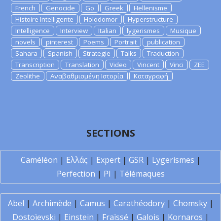
French
Genocide
Go
Greek
Hellenisme
Histoire Intelligente
Holodomor
Hyperstructure
Intelligence
Interview
Italian
lygerismes
Musique
novels
pinterest
Poems
Portrait
publication
Sahara
Spanish
Strategie
Talks
Traduction
Transcription
Translation
Video
Vincent
Vinci
ZEE
Zeolithe
Αναβαθμισμένη Ιστορία
Καταγραφή
SECTIONS
Caméléon
|
Ελλάς
|
Expert
|
GSR
|
Lygerismes
|
Perfection
|
PI
|
Télémaques
Abel
|
Archimède
|
Camus
|
Carathéodory
|
Chomsky
|
Dostoïevski
|
Einstein
|
Fraïssé
|
Galois
|
Kornaros
|