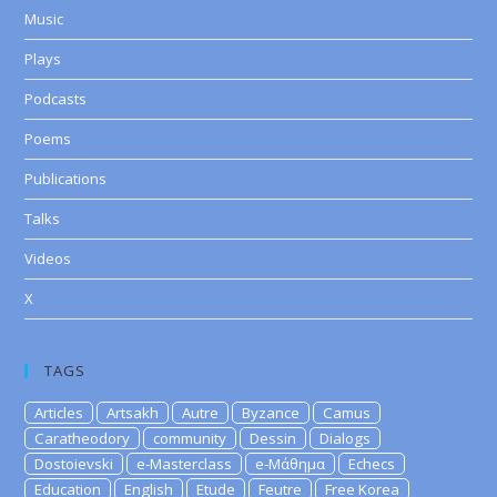
Music
Plays
Podcasts
Poems
Publications
Talks
Videos
X
TAGS
Articles
Artsakh
Autre
Byzance
Camus
Caratheodory
community
Dessin
Dialogs
Dostoievski
e-Masterclass
e-Μάθημα
Echecs
Education
English
Etude
Feutre
Free Korea