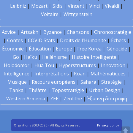
Leibniz
|
Mozart
|
Sidis
|
Vincent
|
Vinci
|
Vivaldi
|
Voltaire
|
Wittgenstein
Advice
|
Artsakh
|
Byzance
|
Chansons
|
Chronostratégie
|
Contes
|
COVID Stats
|
Droits de l'Humanité
|
Échecs
|
Économie
|
Éducation
|
Europe
|
Free Korea
|
Génocide
|
Go
|
Haïku
|
Hellénisme
|
Histoire Intelligente
|
Holodomor
|
Hua Tou
|
Hyperstructures
|
Innovation
|
Intelligence
|
Interprétations
|
Koan
|
Mathématiques
|
Musique
|
Recours européens
|
Sahara
|
Stratégie
|
Tanka
|
Théâtre
|
Topostratégie
|
Urban Design
|
Western Armenia
|
ZEE
|
Zéolithe
|
Έξυπνη διατροφή
© Ignitions 2003-2026 - All Rights Reserved
Privacy policy