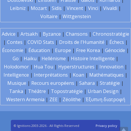
Dostoïevski
|
Einstein
|
Fraïssé
|
Galois
|
Kornaros
|
Leibniz
|
Mozart
|
Sidis
|
Vincent
|
Vinci
|
Vivaldi
|
Voltaire
|
Wittgenstein
Advice
|
Artsakh
|
Byzance
|
Chansons
|
Chronostratégie
|
Contes
|
COVID Stats
|
Droits de l'Humanité
|
Échecs
|
Économie
|
Éducation
|
Europe
|
Free Korea
|
Génocide
|
Go
|
Haïku
|
Hellénisme
|
Histoire Intelligente
|
Holodomor
|
Hua Tou
|
Hyperstructures
|
Innovation
|
Intelligence
|
Interprétations
|
Koan
|
Mathématiques
|
Musique
|
Recours européens
|
Sahara
|
Stratégie
|
Tanka
|
Théâtre
|
Topostratégie
|
Urban Design
|
Western Armenia
|
ZEE
|
Zéolithe
|
Έξυπνη διατροφή
© Ignitions 2003-2026 - All Rights Reserved
Privacy policy