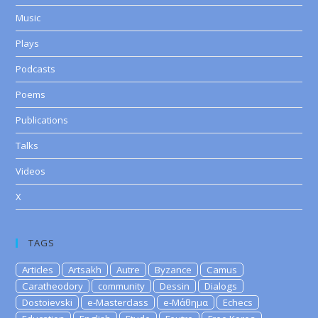
Music
Plays
Podcasts
Poems
Publications
Talks
Videos
X
TAGS
Articles
Artsakh
Autre
Byzance
Camus
Caratheodory
community
Dessin
Dialogs
Dostoievski
e-Masterclass
e-Μάθημα
Echecs