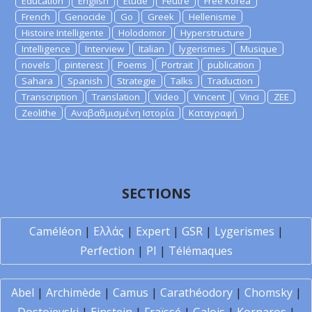
Education
English
Etude
Feutre
Free Korea
French
Genocide
Go
Greek
Hellenisme
Histoire Intelligente
Holodomor
Hyperstructure
Intelligence
Interview
Italian
lygerismes
Musique
novels
pinterest
Poems
Portrait
publication
Sahara
Spanish
Strategie
Talks
Traduction
Transcription
Translation
Video
Vincent
Vinci
ZEE
Zeolithe
Αναβαθμισμένη Ιστορία
Καταγραφή
SECTIONS
Caméléon
|
Ελλάς
|
Expert
|
GSR
|
Lygerismes
|
Perfection
|
PI
|
Télémaques
Abel
|
Archimède
|
Camus
|
Carathéodory
|
Chomsky
|