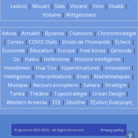
Leibniz
|
Mozart
|
Sidis
|
Vincent
|
Vinci
|
Vivaldi
|
Voltaire
|
Wittgenstein
Advice
|
Artsakh
|
Byzance
|
Chansons
|
Chronostratégie
|
Contes
|
COVID Stats
|
Droits de l'Humanité
|
Échecs
|
Économie
|
Éducation
|
Europe
|
Free Korea
|
Génocide
|
Go
|
Haïku
|
Hellénisme
|
Histoire Intelligente
|
Holodomor
|
Hua Tou
|
Hyperstructures
|
Innovation
|
Intelligence
|
Interprétations
|
Koan
|
Mathématiques
|
Musique
|
Recours européens
|
Sahara
|
Stratégie
|
Tanka
|
Théâtre
|
Topostratégie
|
Urban Design
|
Western Armenia
|
ZEE
|
Zéolithe
|
Έξυπνη διατροφή
© Ignitions 2003-2026 - All Rights Reserved
Privacy policy