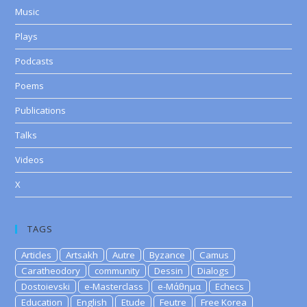
Music
Plays
Podcasts
Poems
Publications
Talks
Videos
X
TAGS
Articles
Artsakh
Autre
Byzance
Camus
Caratheodory
community
Dessin
Dialogs
Dostoievski
e-Masterclass
e-Μάθημα
Echecs
Education
English
Etude
Feutre
Free Korea