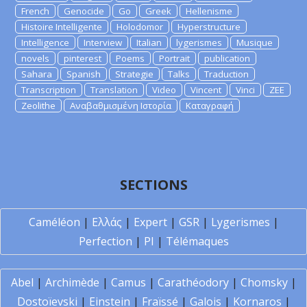
French
Genocide
Go
Greek
Hellenisme
Histoire Intelligente
Holodomor
Hyperstructure
Intelligence
Interview
Italian
lygerismes
Musique
novels
pinterest
Poems
Portrait
publication
Sahara
Spanish
Strategie
Talks
Traduction
Transcription
Translation
Video
Vincent
Vinci
ZEE
Zeolithe
Αναβαθμισμένη Ιστορία
Καταγραφή
SECTIONS
Caméléon
|
Ελλάς
|
Expert
|
GSR
|
Lygerismes
|
Perfection
|
PI
|
Télémaques
Abel
|
Archimède
|
Camus
|
Carathéodory
|
Chomsky
|
Dostoïevski
|
Einstein
|
Fraïssé
|
Galois
|
Kornaros
|