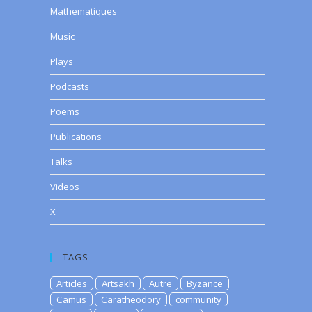
Mathematiques
Music
Plays
Podcasts
Poems
Publications
Talks
Videos
X
TAGS
Articles
Artsakh
Autre
Byzance
Camus
Caratheodory
community