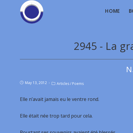
HOME
B
2945 - La g
N
May 13, 2012
Articles
/
Poems
Elle n’avait jamais eu le ventre rond.
Elle était née trop tard pour cela.
Pourtant ses souvenirs avaient été blessés.