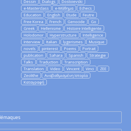
Dessin
Dialogs
Dostoievski
e-Masterclass
e-Μάθημα
Echecs
Education
English
Etude
Feutre
Free Korea
French
Genocide
Go
Greek
Hellenisme
Histoire Intelligente
Holodomor
Hyperstructure
Intelligence
Interview
Italian
lygerismes
Musique
novels
pinterest
Poems
Portrait
publication
Sahara
Spanish
Strategie
Talks
Traduction
Transcription
Translation
Video
Vincent
Vinci
ZEE
Zeolithe
Αναβαθμισμένη Ιστορία
Καταγραφή
lémaques